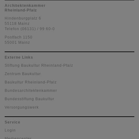
Architektenkammer
Rheinland-Pfalz
Hindenburgplatz 6
55118 Mainz
Telefon (06131) / 99 60-0
Postfach 1150
55001 Mainz
Externe Links
Stiftung Baukultur Rheinland-Pfalz
Zentrum Baukultur
Baukultur Rheinland-Pfalz
Bundesarchitektenkammer
Bundesstiftung Baukultur
Versorgungswerk
Service
Login
Mediencenter