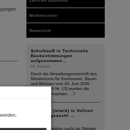
Zentrum Baukultur
ungungen
Mediencenter
Newsroom
SchulbauR in Technische
Baubestimmungen
aufgenommen…
06. August
Durch die Verwaltungsvorschrift des
Ministeriums für Kommunen, Bauen
und Wohnen vom 24. Juni 2026
(MinBl. 2026 Nr. 13) wurden die
bekannt gemachten
...
Architekt (m/w/d) in Vollzeit
 werden,
Koblenz gesucht …
05. August
Mplus Architekten sucht ab Oktober