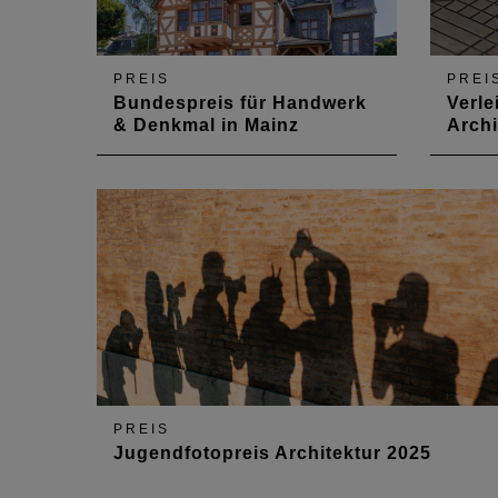
PREIS
PREI
Bundespreis für Handwerk
Verl
& Denkmal in Mainz
Arch
Am 27. November 2024 wurden
Am 28
Denkmaleigentümer und
der BD
Handwerker im Festsaal der
Studie
Staatskanzlei in Mainz geehrt.
Mal g
Lande
Pfalz
Deutsc
Archit
PREIS
Jugendfotopreis Architektur 2025