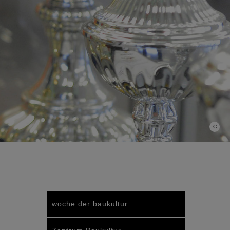
C
woche der baukultur