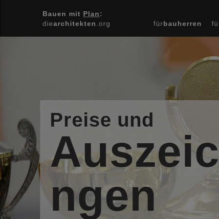
Bauen mit
Plan
:
die
architekten
.org
für
bauherren
fü
Preise und
Auszei
ngen