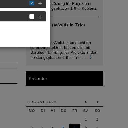
2026 Unterstüzung für Projekte in
den Leistungsphasen 1-8 in Koblenz.
Architekt (m/w/d) in Trier
gesucht
05. August
raumwandlerArchitekten sucht ab
sofort Architekten, bestenfalls mit
Berufsehrfahrung, für Projekte in den
Leistungsphasen 6-8 in Trier.
...
Kalender
AUGUST 2026
MO
DI
MI
DO
FR
SA
SO
1
2