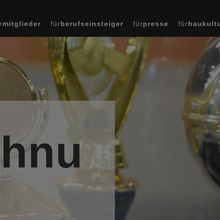
r
mitglieder
für
berufseinsteiger
für
presse
für
baukult
chnu