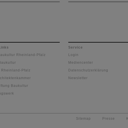
nland-Pfalz anlässlich des
Zum vierten Mal lud die
, unter dem diesjährigen
Architektenkammer Rheinl
Pfalz anlässlich des Tages
Architektur zum
Jugendfotowettbewerb ein.
diesjährige Thema "Baustel
inspirierte junge Fotografi
und Fotografen zu kreative
Links
Service
Interpretationen.
Baukultur Rheinland-Pfalz
Login
Baukultur
Mediencenter
 Rheinland-Pfalz
Datenschutzerklärung
chitektenkammer
Newsletter
ftung Baukultur
ngswerk
Sitemap
Presse