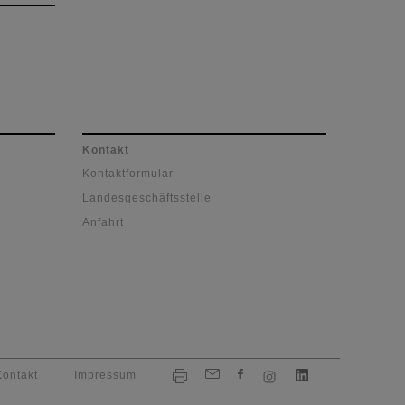
and-
 der
 Das
le"
nnen
n
Kontakt
Kontaktformular
Landesgeschäftsstelle
Anfahrt
Kontakt
Impressum