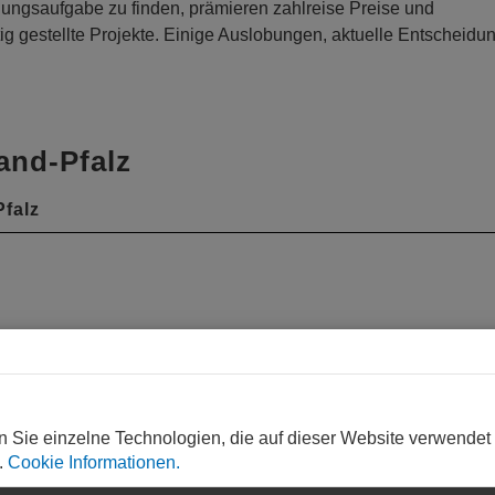
ungsaufgabe zu finden, prämieren zahlreise Preise und
ig gestellte Projekte. Einige Auslobungen, aktuelle Entscheid
and-Pfalz
falz
n Sie einzelne Technologien, die auf dieser Website verwendet
.
Cookie Informationen.