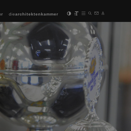
ur
die
architektenkammer