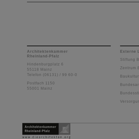
Zum fünften Mal lud die Architektenkammer Rhei
Tages der Architektur zum Jugendfotowettbewerb
Motto "alles nur Fassade", ein.
Architektenkammer
Externe 
Rheinland-Pfalz
Stiftung 
Hindenburgplatz 6
Zentrum 
55118 Mainz
Telefon (06131) / 99 60-0
Baukultur
Postfach 1150
Bundesar
55001 Mainz
Bundessti
Versorgu