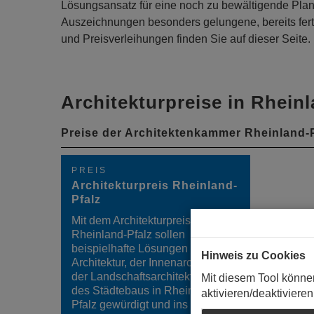
Lösungsansatz für eine noch zu bewältigende Plan
Auszeichnungen besonders gelungene, bereits fert
und Preisverleihungen finden Sie auf dieser Seite.
Architekturpreise in Rheinl
Preise der Architektenkammer Rheinland-P
PREIS
Architekturpreis Rheinland-
Pfalz
Mit dem Architekturpreis
Rheinland-Pfalz sollen
beispielhafte Lösungen der
Hinweis zu Cookies
Architektur, der Innenarchitektur,
der Landschaftsarchitektur und
Mit diesem Tool könne
des Städtebaus in Rheinland-
aktivieren/deaktivieren
Pfalz gewürdigt und ins Gespräch