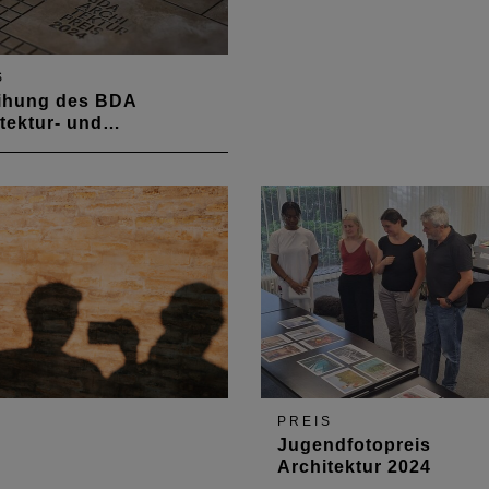
S
eihung des BDA
itektur- und…
. November 2024 wurde
A Architektur- und
npreis 2024 zum ersten
emeinsam von den
sverbänden Rheinland-
 und Saarland des Bundes
her Architektinnen und
ekten BDA verliehen.
PREIS
Jugendfotopreis
Architektur 2024