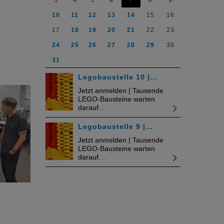
3
4
5
6
7
8
9
10
11
12
13
14
15
16
17
18
19
20
21
22
23
24
25
26
27
28
29
30
31
Legobaustelle 10 |…
Jetzt anmelden | Tausende
LEGO-Bausteine warten
darauf…
Legobaustelle 9 |…
Jetzt anmelden | Tausende
LEGO-Bausteine warten
darauf…