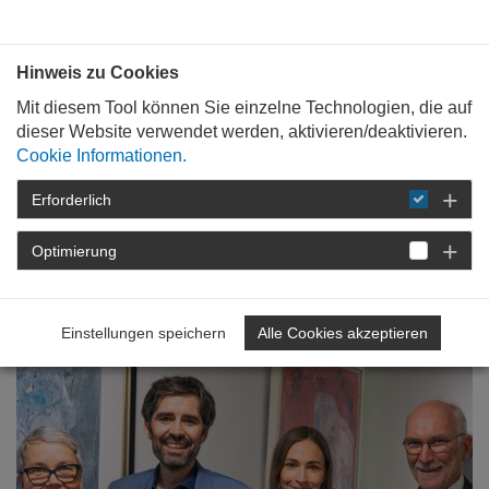
Bauen mit
Plan
:
die
architekten
.org
Hinweis zu Cookies
Mit diesem Tool können Sie einzelne Technologien, die auf
dieser Website verwendet werden, aktivieren/deaktivieren.
Cookie Informationen.
Erforderlich
STARTSEITE
DIE
ARCHITEKTENKAMMER
IM GESPRÄCH
Optimierung
Einstellungen speichern
Alle Cookies akzeptieren