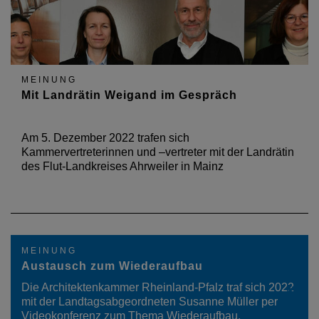
MEINUNG
Mit Landrätin Weigand im Gespräch
Am 5. Dezember 2022 trafen sich
Kammervertreterinnen und –vertreter mit der Landrätin
des Flut-Landkreises Ahrweiler in Mainz
MEINUNG
Austausch zum Wiederaufbau
Die Architektenkammer Rheinland-Pfalz traf sich 2022
mit der Landtagsabgeordneten Susanne Müller per
Videokonferenz zum Thema Wiederaufbau.