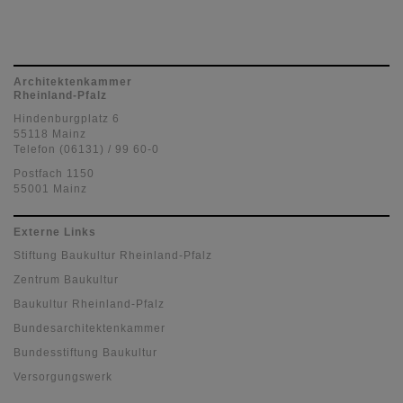
Architektenkammer
Rheinland-Pfalz
Hindenburgplatz 6
55118 Mainz
Telefon (06131) / 99 60-0
Postfach 1150
55001 Mainz
Externe Links
Stiftung Baukultur Rheinland-Pfalz
Zentrum Baukultur
Baukultur Rheinland-Pfalz
Bundesarchitektenkammer
Bundesstiftung Baukultur
Versorgungswerk