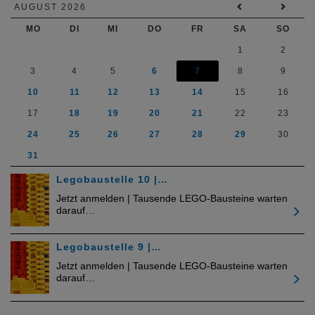
AUGUST 2026
MO
DI
MI
DO
FR
SA
SO
1
2
3
4
5
6
7
8
9
10
11
12
13
14
15
16
17
18
19
20
21
22
23
24
25
26
27
28
29
30
31
Legobaustelle 10 |…
Jetzt anmelden | Tausende LEGO-Bausteine warten
darauf…
Legobaustelle 9 |…
Jetzt anmelden | Tausende LEGO-Bausteine warten
darauf…