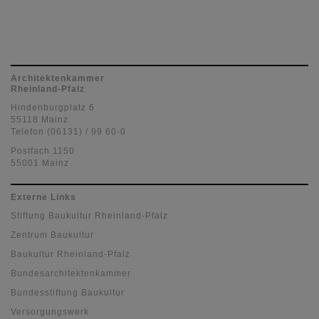
Architektenkammer
Rheinland-Pfalz
Hindenburgplatz 6
55118 Mainz
Telefon (06131) / 99 60-0
Postfach 1150
55001 Mainz
Externe Links
Stiftung Baukultur Rheinland-Pfalz
Zentrum Baukultur
Baukultur Rheinland-Pfalz
Bundesarchitektenkammer
Bundesstiftung Baukultur
Versorgungswerk