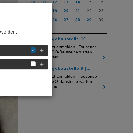
10
11
12
13
14
15
16
17
18
19
20
21
22
23
24
25
26
27
28
29
30
31
 werden,
Legobaustelle 10 |…
Jetzt anmelden | Tausende
LEGO-Bausteine warten
darauf…
unft!
Legobaustelle 9 |…
Jetzt anmelden | Tausende
LEGO-Bausteine warten
darauf…