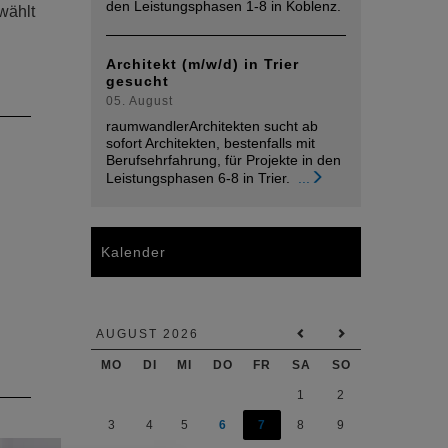
den Leistungsphasen 1-8 in Koblenz.
wählt
Architekt (m/w/d) in Trier
gesucht
05. August
raumwandlerArchitekten sucht ab
sofort Architekten, bestenfalls mit
Berufsehrfahrung, für Projekte in den
Leistungsphasen 6-8 in Trier.
...
Kalender
AUGUST 2026
MO
DI
MI
DO
FR
SA
SO
1
2
3
4
5
6
7
8
9