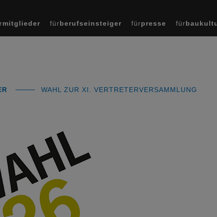
r
mitglieder
für
berufseinsteiger
für
presse
für
baukult
ER
WAHL ZUR XI. VERTRETERVERSAMMLUNG