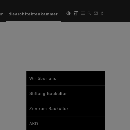
ur
die
architektenkammer
Wir über uns
Stiftung Baukultur
Zentrum Baukultur
AKD