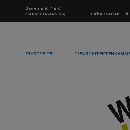
Bauen mit
Plan
:
die
architekten
.org
für
bauherren
fü
STARTSEITE
DIE
ARCHITEKTENKAMM