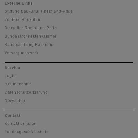
Externe Links
Stiftung Baukultur Rheinland-Pfalz
Zentrum Baukultur
Baukultur Rheinland-Pfalz
Bundesarchitektenkammer
Bundesstiftung Baukultur
Versorgungswerk
Service
Login
Mediencenter
Datenschutzerklärung
Newsletter
Kontakt
Kontaktformular
Landesgeschäftsstelle