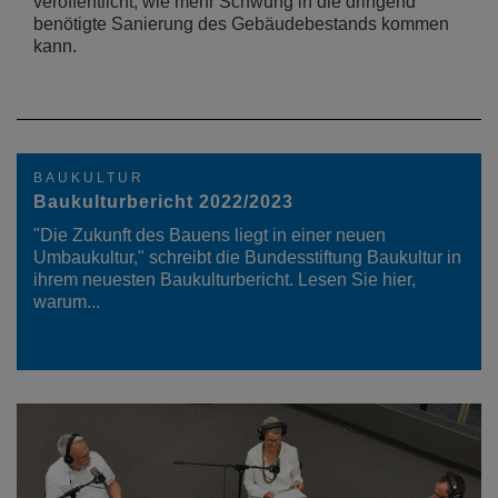
veröffentlicht, wie mehr Schwung in die dringend
benötigte Sanierung des Gebäudebestands kommen
kann.
BAUKULTUR
Baukulturbericht 2022/2023
"Die Zukunft des Bauens liegt in einer neuen
Umbaukultur," schreibt die Bundesstiftung Baukultur in
ihrem neuesten Baukulturbericht. Lesen Sie hier,
warum...