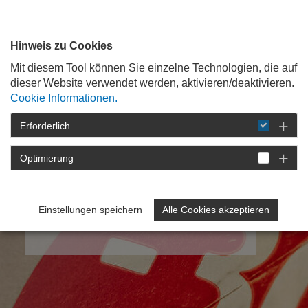
Bauen mit
Plan
:
die
architekten
.org
Hinweis zu Cookies
Mit diesem Tool können Sie einzelne Technologien, die auf
dieser Website verwendet werden, aktivieren/deaktivieren.
Cookie Informationen.
Erforderlich
Optimierung
Die Zukunft
ist schon gebaut!
Vorhandenes nutzen
ist
Einstellungen speichern
Alle Cookies akzeptieren
nachhaltiger als Neubau