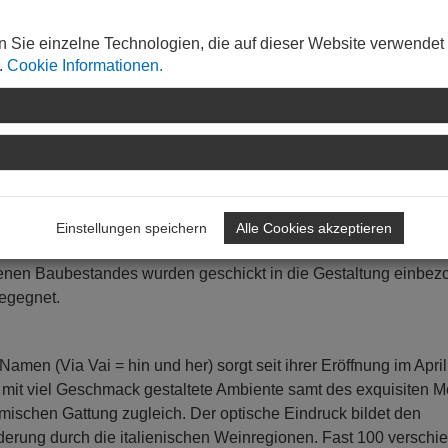
n Sie einzelne Technologien, die auf dieser Website verwendet
.
Cookie Informationen.
 Huthmacher, Berlin<br></span></p>
dem Gebäudebestand hervorzuheben: Es entstand eine zeitgemäß
eine verkostet werden können. Der Umbau trägt in seiner
Einstellungen speichern
Alle Cookies akzeptieren
 Bauherrn, eine wertige Gastronomie zu etablieren, in hohem
nen Baubestandes wurden geschickt in die Gestaltung einbez
begegnet.
men (Via Vai = hin und her) sorgt seit ihrer Eröffnung im April
 mit viel Geschmack gestaltete Ambiente samt des exquisiten Mo
omischen Gattung zugleich. Der optische Eindruck bildet den
erung durch die italienischen Weinregionen. Fast 100 verschi