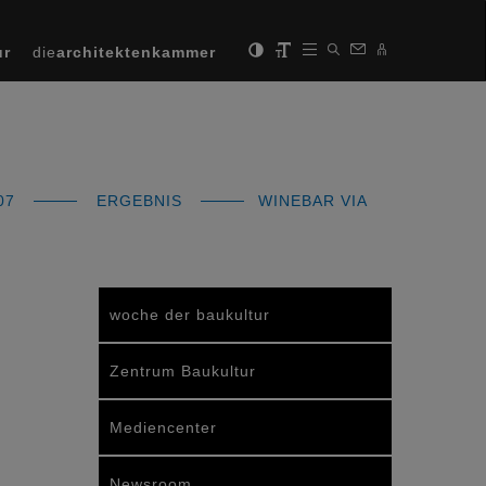
ur
die
architektenkammer
07
ERGEBNIS
WINEBAR VIA
woche der baukultur
Zentrum Baukultur
Mediencenter
Newsroom