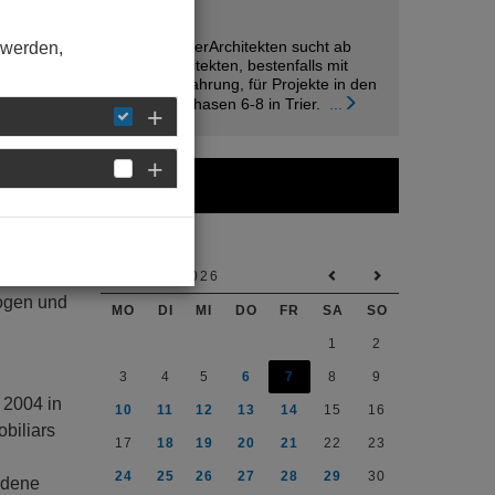
05. August
raumwandlerArchitekten sucht ab
 werden,
sofort Architekten, bestenfalls mit
Berufsehrfahrung, für Projekte in den
Leistungsphasen 6-8 in Trier.
...
Kalender
-
 Maße
AUGUST 2026
ogen und
MO
DI
MI
DO
FR
SA
SO
1
2
3
4
5
6
7
8
9
 2004 in
10
11
12
13
14
15
16
biliars
17
18
19
20
21
22
23
24
25
26
27
28
29
30
edene