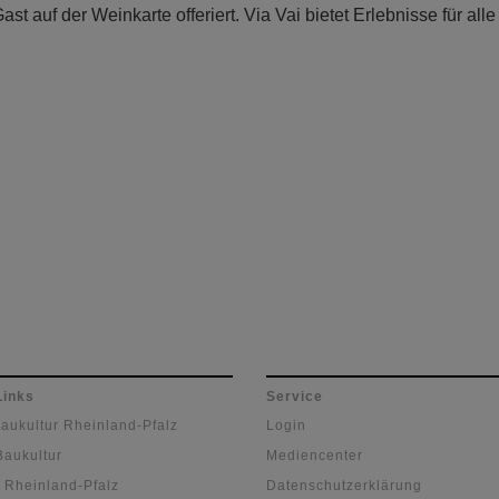
uf der Weinkarte offeriert. Via Vai bietet Erlebnisse für alle
Links
Service
Baukultur Rheinland-Pfalz
Login
Baukultur
Mediencenter
 Rheinland-Pfalz
Datenschutzerklärung