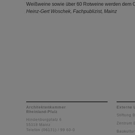
Weißweine sowie über 60 Rotweine werden dem Gast a
Heinz-Gert Woschek, Fachpublizist, Mainz
Architektenkammer
Externe 
Rheinland-Pfalz
Stiftung 
Hindenburgplatz 6
Zentrum 
55118 Mainz
Telefon (06131) / 99 60-0
Baukultur