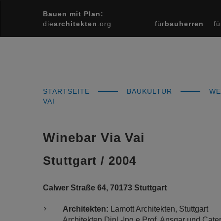
Bauen mit
Plan
:
die
architekten
.org
für
bauherren
fü
STARTSEITE
BAUKULTUR
WE
VAI
Winebar Via Vai
Stuttgart / 2004
Calwer Straße 64, 70173 Stuttgart
Architekten:
Lamott Architekten, Stuttgart
Architekten Dipl.-Ing.e Prof. Ansgar und Cate