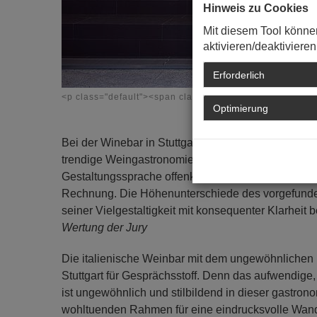
Hinweis zu Cookies
Mit diesem Tool könne
aktivieren/deaktivieren
Erforderlich
<p class="default"><span class="default">Foto: Werner
Optimierung
Bei der Winebar in Stuttgart ist der Umgang mit 
trendige Weingastronomie, in der internationale W
Gestaltungssprache offenkundig dem Ansinnen des
Rechnung. Die Höhenunterschiede des vorgefunde
seiner Vielgestaltigkeit mit konsequenter Klarheit 
Wertung der Jury
Die italienische Weinbar mit dem ungewöhnlichen Na
Stuttgart für Gesprächsstoff. Denn das aufwendige,
ist ungewöhnlich und stilbildend in dieser gastron
wohltuenden Rahmen für eine eindrucksvolle Wand