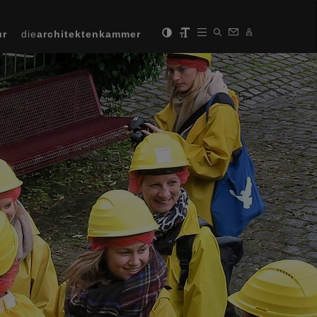
ur
die
architektenkammer