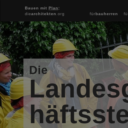
Bauen mit
Plan
:
die
architekten
.org
für
bauherren
fü
Die
Landes
häftsste