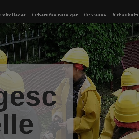
r
mitglieder
für
berufseinsteiger
für
presse
für
baukult
gesc
lle