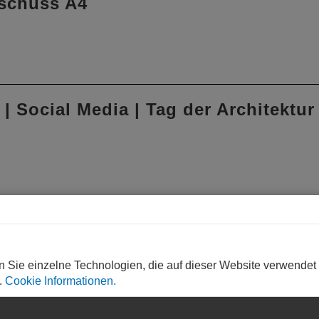
sschuss A4
 | Social Media | Tag der Architektur
kulturkommunikation | Kammergruppe
n Sie einzelne Technologien, die auf dieser Website verwendet
.
Cookie Informationen.