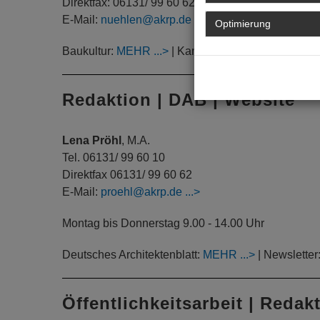
Direktfax: 06131/ 99 60 62
E-Mail:
nuehlen@akrp.de
Optimierung
Baukultur:
MEHR
| Kammergruppen:
MEHR
Redaktion | DAB | Website
Lena Pröhl
, M.A.
Tel. 06131/ 99 60 10
Direktfax 06131/ 99 60 62
E-Mail:
proehl@akrp.de
Montag bis Donnerstag 9.00 - 14.00 Uhr
Deutsches Architektenblatt:
MEHR
| Newsletter
Öffentlichkeitsarbeit | Redak