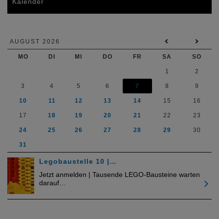
Kalender
AUGUST 2026
MO
DI
MI
DO
FR
SA
SO
1
2
3
4
5
6
7
8
9
10
11
12
13
14
15
16
17
18
19
20
21
22
23
24
25
26
27
28
29
30
31
Legobaustelle 10 |…
Jetzt anmelden | Tausende LEGO-Bausteine warten
darauf…