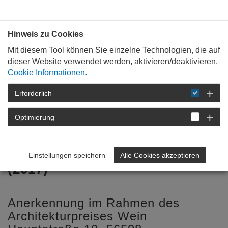
Bauen mit
Plan
:
die
architekten
.org
Hinweis zu Cookies
Mit diesem Tool können Sie einzelne Technologien, die auf
dieser Website verwendet werden, aktivieren/deaktivieren.
Cookie Informationen.
Erforderlich
STARTSEITE
BAUKULTUR
WEIN &
ARCHITEKTUR
2022
VINOTHEK IN
Optimierung
HAMMERSTEIN
Vinothek in Hammerstein
Einstellungen speichern
Alle Cookies akzeptieren
(2017)
Anerkennung im Rahmen des
Architekturpreises Wein