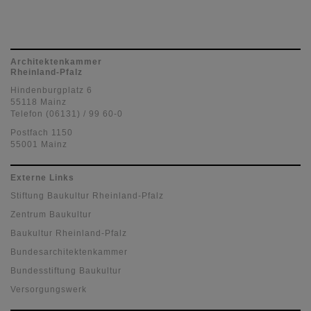
Architektenkammer
Rheinland-Pfalz
Hindenburgplatz 6
55118 Mainz
Telefon (06131) / 99 60-0
Postfach 1150
55001 Mainz
Externe Links
Stiftung Baukultur Rheinland-Pfalz
Zentrum Baukultur
Baukultur Rheinland-Pfalz
Bundesarchitektenkammer
Bundesstiftung Baukultur
Versorgungswerk