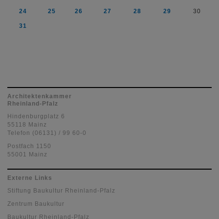
24
25
26
27
28
29
30
31
Architektenkammer
Rheinland-Pfalz
Hindenburgplatz 6
55118 Mainz
Telefon (06131) / 99 60-0
Postfach 1150
55001 Mainz
Externe Links
Stiftung Baukultur Rheinland-Pfalz
Zentrum Baukultur
Baukultur Rheinland-Pfalz