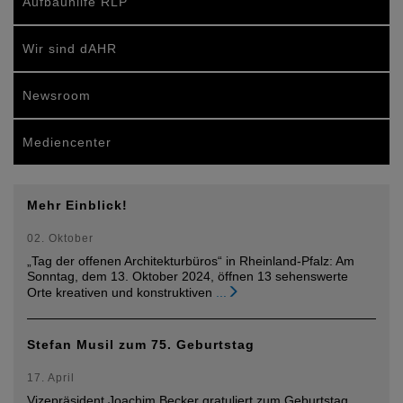
Aufbauhilfe RLP
Wir sind dAHR
Newsroom
Mediencenter
Mehr Einblick!
02. Oktober
„Tag der offenen Architekturbüros“ in Rheinland-Pfalz: Am
Sonntag, dem 13. Oktober 2024, öffnen 13 sehenswerte
Orte kreativen und konstruktiven
...
Stefan Musil zum 75. Geburtstag
17. April
Vizepräsident Joachim Becker gratuliert zum Geburtstag