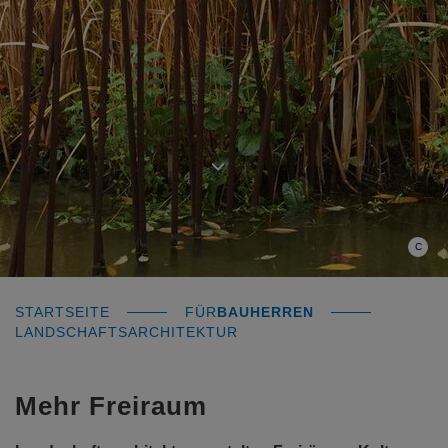
C
STARTSEITE
FÜR
BAUHERREN
LANDSCHAFTSARCHITEKTUR
Mehr Freiraum