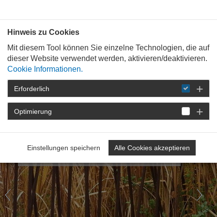
Bauen mit
Plan
:
die
architekten
.org
Hinweis zu Cookies
P
N
Mit diesem Tool können Sie einzelne Technologien, die auf
r
e
dieser Website verwendet werden, aktivieren/deaktivieren.
e
x
Cookie Informationen.
v
t
Erforderlich
i
o
Optimierung
Fachgruppe
Landschaftsarchite
u
ktur
s
Einstellungen speichern
Alle Cookies akzeptieren