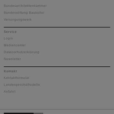
Bundesarchitektenkammer
Bundesstiftung Baukultur
Versorgungswerk
Service
Login
Mediencenter
Datenschutzerklärung
Newsletter
Kontakt
Kontaktformular
Landesgeschäftsstelle
Anfahrt