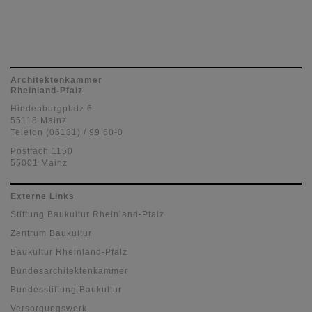
Architektenkammer
Rheinland-Pfalz
Hindenburgplatz 6
55118 Mainz
Telefon (06131) / 99 60-0
Postfach 1150
55001 Mainz
Externe Links
Stiftung Baukultur Rheinland-Pfalz
Zentrum Baukultur
Baukultur Rheinland-Pfalz
Bundesarchitektenkammer
Bundesstiftung Baukultur
Versorgungswerk