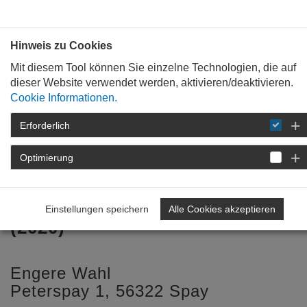
Bauen mit
Plan
:
die
architekten
.org
Hinweis zu Cookies
Mit diesem Tool können Sie einzelne Technologien, die auf
dieser Website verwendet werden, aktivieren/deaktivieren.
Cookie Informationen.
Erforderlich
STARTSEITE
BAUKULTUR
WEIN &
ARCHITEKTUR
2022
Optimierung
VERKÖSTIGUNGSWAGEN IN SPAY
Verköstigungswagen in Spay
Einstellungen speichern
Alle Cookies akzeptieren
(2020)
Engere Wahl
Peterspay 1, 56322 Spay