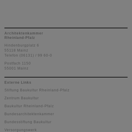
Architektenkammer
Rheinland-Pfalz
Hindenburgplatz 6
55118 Mainz
Telefon (06131) / 99 60-0
Postfach 1150
55001 Mainz
Externe Links
Stiftung Baukultur Rheinland-Pfalz
Zentrum Baukultur
Baukultur Rheinland-Pfalz
Bundesarchitektenkammer
Bundesstiftung Baukultur
Versorgungswerk