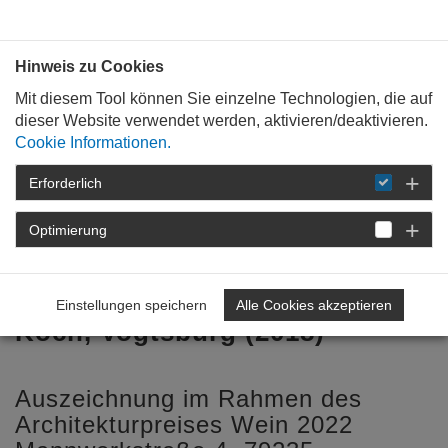
Bauen mit
Plan
:
die
architekten
.org
Hinweis zu Cookies
Mit diesem Tool können Sie einzelne Technologien, die auf
dieser Website verwendet werden, aktivieren/deaktivieren.
Cookie Informationen.
Erforderlich
STARTSEITE
BAUKULTUR
WEIN &
ARCHITEKTUR
2022
WEINLAGER IN
Optimierung
VOGTSBURG
Weinlager am Weingut Holger
Einstellungen speichern
Alle Cookies akzeptieren
Koch, Vogtsburg (2018)
Auszeichnung im Rahmen des
Architekturpreises Wein 2022