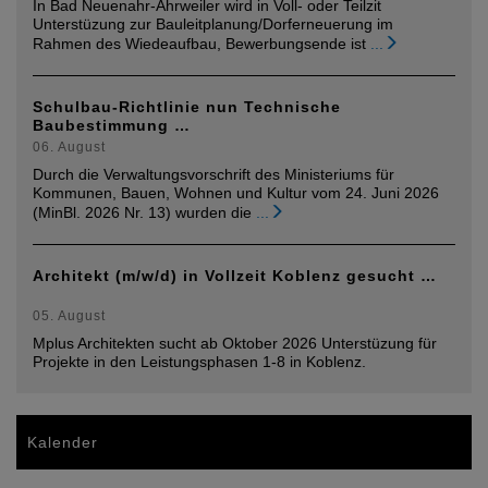
In Bad Neuenahr-Ahrweiler wird in Voll- oder Teilzit
Unterstüzung zur Bauleitplanung/Dorferneuerung im
Rahmen des Wiedeaufbau, Bewerbungsende ist
...
Schulbau-Richtlinie nun Technische
Baubestimmung …
06. August
Durch die Verwaltungsvorschrift des Ministeriums für
Kommunen, Bauen, Wohnen und Kultur vom 24. Juni 2026
(MinBl. 2026 Nr. 13) wurden die
...
Architekt (m/w/d) in Vollzeit Koblenz gesucht …
05. August
Mplus Architekten sucht ab Oktober 2026 Unterstüzung für
Projekte in den Leistungsphasen 1-8 in Koblenz.
Kalender