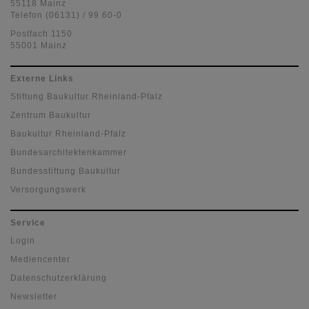
55118 Mainz
Telefon (06131) / 99 60-0
Postfach 1150
55001 Mainz
Externe Links
Stiftung Baukultur Rheinland-Pfalz
Zentrum Baukultur
Baukultur Rheinland-Pfalz
Bundesarchitektenkammer
Bundesstiftung Baukultur
Versorgungswerk
Service
Login
Mediencenter
Datenschutzerklärung
Newsletter