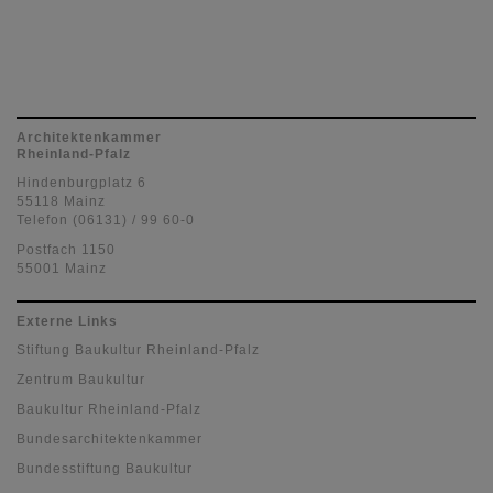
Architektenkammer
Rheinland-Pfalz
Hindenburgplatz 6
55118 Mainz
Telefon (06131) / 99 60-0
Postfach 1150
55001 Mainz
Externe Links
Stiftung Baukultur Rheinland-Pfalz
Zentrum Baukultur
Baukultur Rheinland-Pfalz
Bundesarchitektenkammer
Bundesstiftung Baukultur