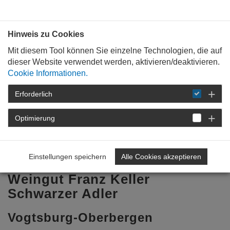
Bauen mit
Plan
:
die
architekten
.org
Hinweis zu Cookies
Mit diesem Tool können Sie einzelne Technologien, die auf
dieser Website verwendet werden, aktivieren/deaktivieren.
Cookie Informationen.
Erforderlich
STARTSEITE
BAUKULTUR
WEIN &
ARCHITEKTUR
ARCHITEKTURPREIS WEIN
Optimierung
2016
ERGEBNIS
WEINGUT FRANZ
KELLER SCHWARZER ADLER VOGTSBURG-
OBERBERGEN
Einstellungen speichern
Alle Cookies akzeptieren
Weingut Franz Keller
Schwarzer Adler
Vogtsburg-Oberbergen