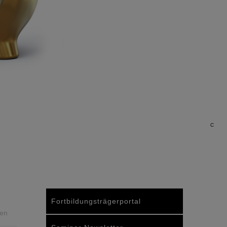
C
Fortbildungsträgerportal
nen