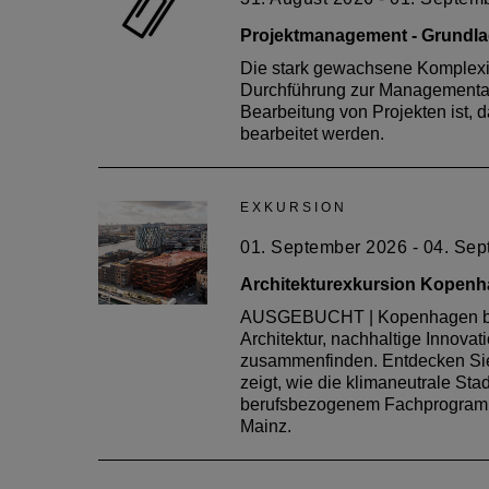
Flachdächer im Bestand: Sanieren, aufrüsten, s
Projektmanagement - Grund
Attika – Begriff und Funktion Attika – Einwirkunge
Die stark gewachsene Komplexi
Planungsprozess und rechtlicher Rahmen Konstruk
Durchführung zur Managementauf
Bauphysikalische Veränderungen bei Flachdächer
Bearbeitung von Projekten ist, 
planen Die Veranstaltung ist von der Architektenkamm
bearbeitet werden.
EXKURSION
01. September 2026 - 04. Se
Architekturexkursion Kopen
AUSGEBUCHT | Kopenhagen begei
Architektur, nachhaltige Innova
zusammenfinden. Entdecken Sie 
zeigt, wie die klimaneutrale St
berufsbezogenem Fachprogramm
Mainz.