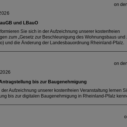
on de
Wü
 2026
erung
 BauGB und LBauO
– Gebäudeentwässerung vom Dach bis in den Keller - Dachentwä
Informieren Sie sich in der Aufzeichnung unserer kostenfreien
denabläufe und Rinnensysteme - Badentwässerung,
fragen zum „Gesetz zur Beschleunigung des Wohnungsbaus und 
beanlagen - Brandschutz in der Gebäudeentwässerung - Kelle
) und die Änderung der Landesbauordnung Rheinland-Pfalz.
nland-Pfalz als Fortbildung für ihre Mitglieder anerkannt.
on de
 2026
 Antragstellung
bis zur Baugenehmigung
In der Aufzeichnung unserer kostenfreien Veranstaltung lernen S
lung bis zur digitalen Baugenehmigung in Rheinland-Pfalz kenn
Zentrum Ba
Zentrum Ba
Zentrum Ba
Zentrum Ba
Online-
Of
Wü
Wü
o