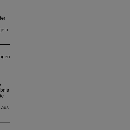
im
der
men
geln
t.
agen
e
ebnis
te
 aus