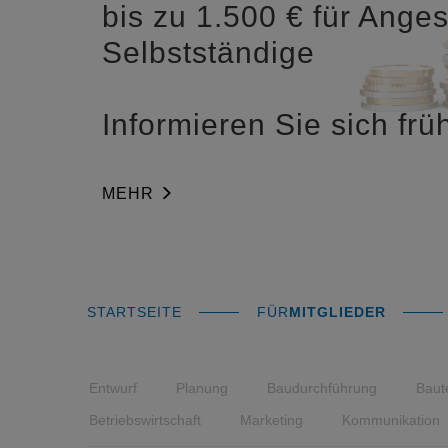
bis zu 1.500 € für Anges
Selbstständige
Informieren Sie sich früh
MEHR
STARTSEITE
FÜR
MITGLIEDER
Entwurf
Planung
Baudurchführung
Baut
Betriebswirtschaft
Marketing
Kommunikation