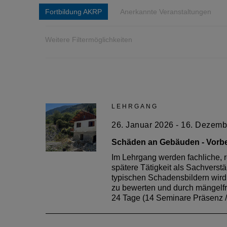
Anerkannte Veranstaltungen
Fortbildung AKRP
Weitere Filtermöglichkeiten
LEHRGANG
01.
01.
Januar 2026
Januar 2026
26. Januar 2026 - 16. Dezem
E-Learning: Ganzheitliche Planung im Projekt
E-Learning: Anforderungen und Türlösungen für
Schäden an Gebäuden -
Vorb
Tageslicht: Bedeutung & Wirkung Tageslichtplanung
Türplanung Brand- und Rauchschutz Schallschutz B
Im Lehrgang werden fachliche, re
Fachgerechte Anschlüsse & Komponenten Grundlag
Türlösungen Gesundheitswesen Türlösungen Bildung
spätere Tätigkeit als Sachvers
Veranstaltung ist von der Architektenkammer Rheinlan
Rheinland-Pfalz als Fortbildung für ihre Mitglieder a
typischen Schadensbildern wird 
zu bewerten und durch mängelfr
24 Tage (14 Seminare Präsenz 