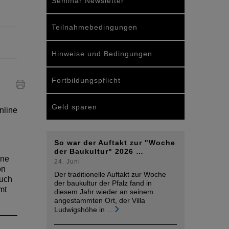
Seminar Newsletter
Teilnahmebedingungen
Hinweise und Bedingungen
Fortbildungspflicht
Geld sparen
nline
demand
demand
So war der Auftakt zur "Woche
der Baukultur" 2026 …
enstern
en
ine
24. Juni
mer
on
Der traditionelle Auftakt zur Woche
auch
der baukultur der Pfalz fand in
mt
diesem Jahr wieder an seinem
angestammten Ort, der Villa
Ludwigshöhe in
...