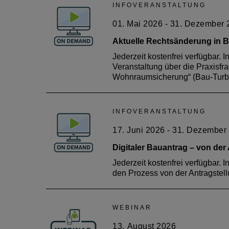
INFOVERANSTALTUNG
30.
April 2026
01. Mai 2026 - 31. Dezember
E-Learning: Sicher im Objekt – Gebäudeentwäss
Aktuelle Rechtsänderung in
Vollständiger Titel: E-Learning: Sicher im Objekt 
Jederzeit kostenfrei verfügbar. 
- Balkonentwässerung, Parkdeckentwässerung - Bo
Veranstaltung über die Praxis
Küchenentwässerung - Fettabscheider - Abwasserhe
Wohnraumsicherung“ (Bau-Turbo
Die Veranstaltung ist von der Architektenkammer Rhei
INFOVERANSTALTUNG
17. Juni 2026 - 31. Dezember
Digitaler Bauantrag – von der
Jederzeit kostenfrei verfügbar. 
den Prozess von der Antragstel
BAUKULTUR
BAUKULTUR
BAUKULTUR
BAUKULTUR
WEBINAR
05.
06.
06.
10.
August 2026
August 2026
August 2026
August 2026
06.
06.
07.
07.
13.
August 2026
August 2026
August 2026
August 2026
August 2026