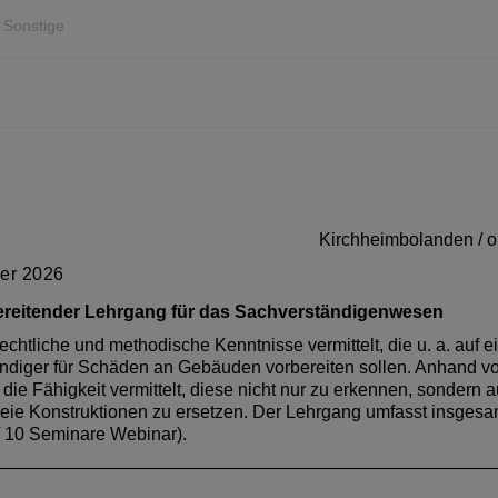
Sonstige
Kirchheimbolanden / o
on 
on 
ber 2026
 die Planung
ereitender Lehrgang für das Sachverständigenwesen
 Energie Lüftung, Raumklimatisierung & Automatisierung von F
arrierefreiheit Türfunktionen nach RAL Türelement-Komponent
chtliche und methodische Kenntnisse vermittelt, die u. a. auf e
en der Dachfensterplanung Zusammenfassung & Services Die
swesen Einbau Die Veranstaltung ist von der Architektenkam
tändiger für Schäden an Gebäuden vorbereiten sollen. Anhand v
d-Pfalz als Fortbildung für ihre Mitglieder anerkannt.
nerkannt.
die Fähigkeit vermittelt, diese nicht nur zu erkennen, sondern 
eie Konstruktionen zu ersetzen. Der Lehrgang umfasst insgesa
/ 10 Seminare Webinar).