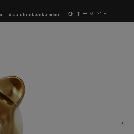
ur
die
architektenkammer
Next