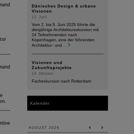
mand
rzburg
Dänisches Design & urbane
Visionen
12. Juni
Vom 2. bis 5. Juni 2025 führte die
diesjährige Architekturexkursion mit
sserung
24 Teilnehmenden nach
zur
Kopenhagen, eine der führenden
rschutz
Architektur- und
...
Visionen und
mand
Zukunftsprojekte
14. Oktober
Fachexkursion nach Rotterdam
ie
en.
Kalender
ukultur
ukultur
ukultur
ukultur
Seminar
fenbach
rzburg
rzburg
nline
AUGUST 2026