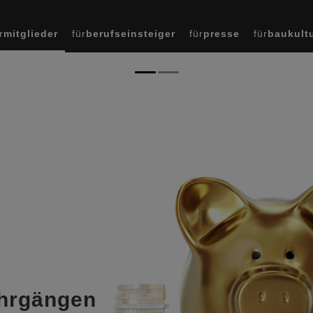
r
mitglieder
für
berufseinsteiger
für
presse
für
baukult
hrgängen