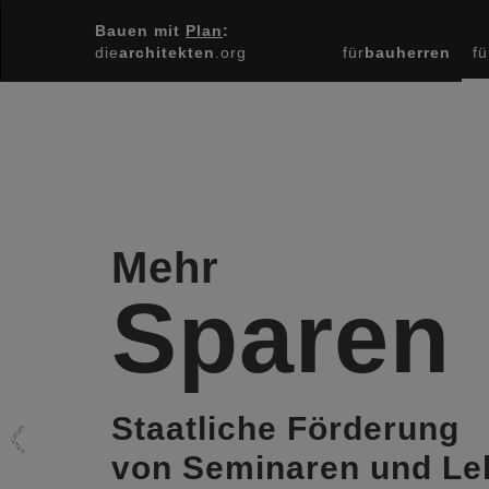
Bauen mit
Plan
:
die
architekten
.org
für
bauherren
fü
Previous
Mehr
Sparen
Staatliche Förderung
von Seminaren und Le