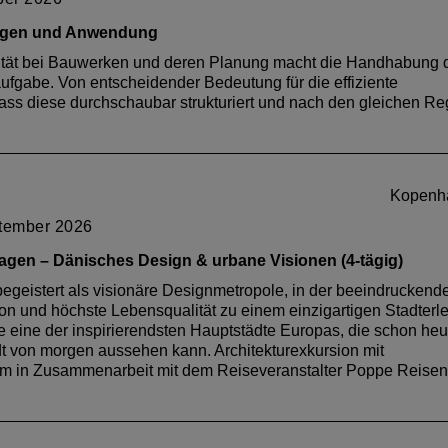
chützen
lagen und Anwendung
n Warum Absturzsicherheit an Bedeutung gewinnt Verantwortung 
tät bei Bauwerken und deren Planung macht die Handhabung 
tionen im Flachdach Kaltdach, Warmdach, Kompaktdach
gabe. Von entscheidender Bedeutung für die effiziente
n im Wandel Feuchteschäden vermeiden und Präventivmaßnah
dass diese durchschaubar strukturiert und nach den gleichen Re
er Rheinland-Pfalz als Fortbildung für ihre Mitglieder anerkann
Kopenh
ptember 2026
hagen –
Dänisches Design & urbane Visionen (4-tägig)
stert als visionäre Designmetropole, in der beeindruckend
tion und höchste Lebensqualität zu einem einzigartigen Stadterl
eine der inspirierendsten Hauptstädte Europas, die schon heu
adt von morgen aussehen kann. Architekturexkursion mit
 in Zusammenarbeit mit dem Reiseveranstalter Poppe Reisen