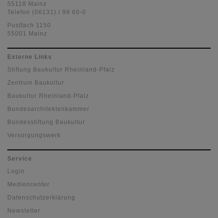
55118 Mainz
Telefon (06131) / 99 60-0
Postfach 1150
55001 Mainz
Externe Links
Stiftung Baukultur Rheinland-Pfalz
Zentrum Baukultur
Baukultur Rheinland-Pfalz
Bundesarchitektenkammer
Bundesstiftung Baukultur
Versorgungswerk
Service
Login
Mediencenter
Datenschutzerklärung
Newsletter