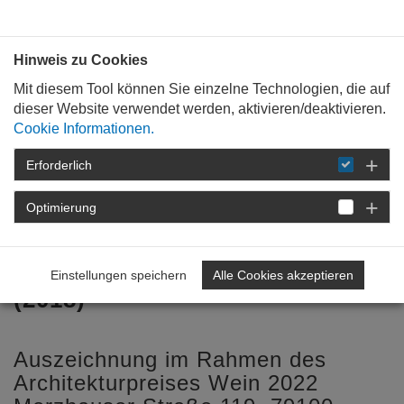
Bauen mit
Plan
:
die
architekten
.org
Hinweis zu Cookies
Mit diesem Tool können Sie einzelne Technologien, die auf
dieser Website verwendet werden, aktivieren/deaktivieren.
Cookie Informationen.
Erforderlich
STARTSEITE
BAUKULTUR
WEIN &
ARCHITEKTUR
2022
WEININSTITUT
Optimierung
IN FREIBURG
Weinbauinstitut in Freiburg
Einstellungen speichern
Alle Cookies akzeptieren
(2018)
Auszeichnung im Rahmen des
Architekturpreises Wein 2022