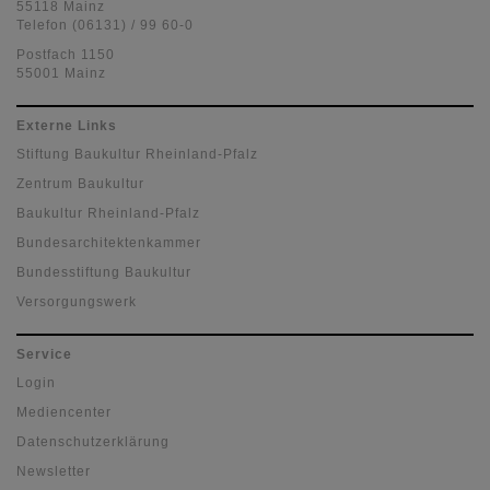
55118 Mainz
Telefon (06131) / 99 60-0
Postfach 1150
55001 Mainz
Externe Links
Stiftung Baukultur Rheinland-Pfalz
Zentrum Baukultur
Baukultur Rheinland-Pfalz
Bundesarchitektenkammer
Bundesstiftung Baukultur
Versorgungswerk
Service
Login
Mediencenter
Datenschutzerklärung
Newsletter