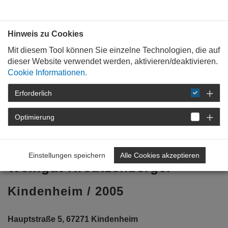
Bauen mit
Plan
:
die
architekten
.org
Hinweis zu Cookies
Mit diesem Tool können Sie einzelne Technologien, die auf
dieser Website verwendet werden, aktivieren/deaktivieren.
Cookie Informationen.
Erforderlich
STARTSEITE
BAUKULTUR
WEIN &
ARCHITEKTUR
ARCHITEKTURPREIS WEIN
Optimierung
2007
ERGEBNIS
WEINGUT
KREUTZENBERGER
Einstellungen speichern
Alle Cookies akzeptieren
Weingut Kreutzenberger
Kindenheim / 2005
Hauptstraße 5, 67271 Kindenheim