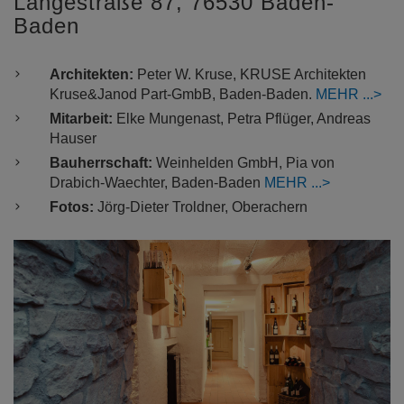
Langestraße 87, 76530 Baden-
Baden
Architekten:
Peter W. Kruse, KRUSE Architekten
Kruse&Janod Part-GmbB, Baden-Baden.
MEHR
Mitarbeit:
Elke Mungenast, Petra Pflüger, Andreas
Hauser
Bauherrschaft:
Weinhelden GmbH, Pia von
Drabich-Waechter, Baden-Baden
MEHR
Fotos:
Jörg-Dieter Troldner, Oberachern
Previous
Nex