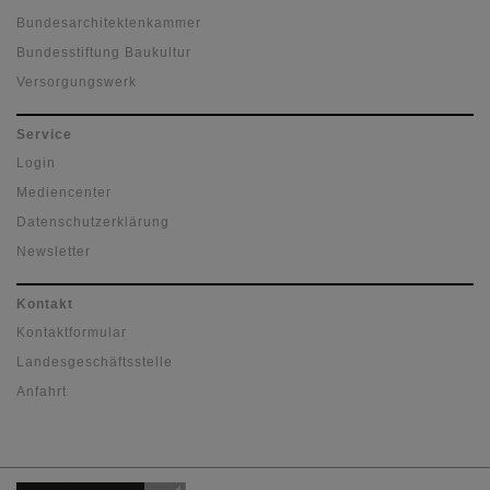
Bundesarchitektenkammer
Bundesstiftung Baukultur
Versorgungswerk
Service
Login
Mediencenter
Datenschutzerklärung
Newsletter
Kontakt
Kontaktformular
Landesgeschäftsstelle
Anfahrt