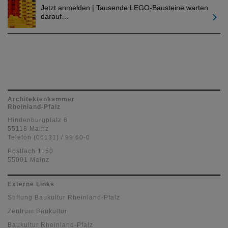
Jetzt anmelden | Tausende LEGO-Bausteine warten
darauf…
Architektenkammer
Rheinland-Pfalz
Hindenburgplatz 6
55118 Mainz
Telefon (06131) / 99 60-0
Postfach 1150
55001 Mainz
Externe Links
Stiftung Baukultur Rheinland-Pfalz
Zentrum Baukultur
Baukultur Rheinland-Pfalz