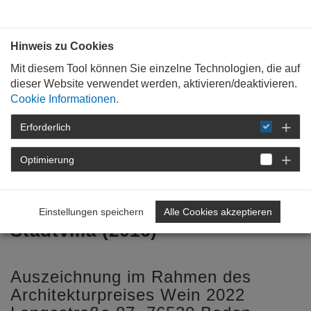
Bauen mit
Plan
:
die
architekten
.org
Hinweis zu Cookies
Mit diesem Tool können Sie einzelne Technologien, die auf
dieser Website verwendet werden, aktivieren/deaktivieren.
Cookie Informationen.
Erforderlich
STARTSEITE
BAUKULTUR
WEIN &
ARCHITEKTUR
2022
WEINVILLA IN
Optimierung
BADEN-BADEN
Weinwelt in historische
Einstellungen speichern
Alle Cookies akzeptieren
Stadtvilla (2016)
Auszeichnung im Rahmen des
Architekturpreises Wein 2022