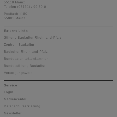
55118 Mainz
Telefon (06131) / 99 60-0
Postfach 1150
55001 Mainz
Externe Links
Stiftung Baukultur Rheinland-Pfalz
Zentrum Baukultur
Baukultur Rheinland-Pfalz
Bundesarchitektenkammer
Bundesstiftung Baukultur
Versorgungswerk
Service
Login
Mediencenter
Datenschutzerklärung
Newsletter