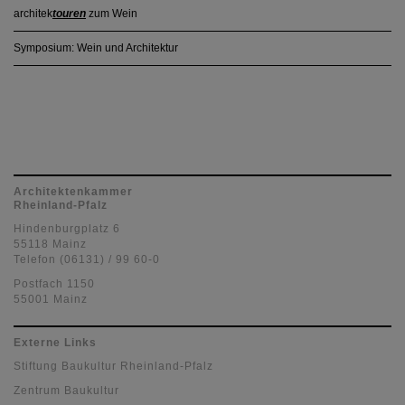
architek
touren
zum Wein
Symposium: Wein und Architektur
Architektenkammer
Rheinland-Pfalz
Hindenburgplatz 6
55118 Mainz
Telefon (06131) / 99 60-0
Postfach 1150
55001 Mainz
Externe Links
Stiftung Baukultur Rheinland-Pfalz
Zentrum Baukultur