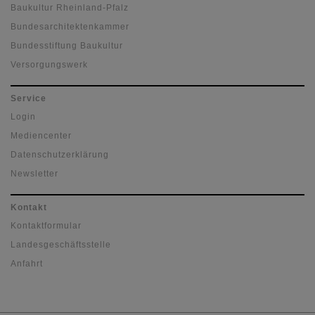
Baukultur Rheinland-Pfalz
Bundesarchitektenkammer
Bundesstiftung Baukultur
Versorgungswerk
Service
Login
Mediencenter
Datenschutzerklärung
Newsletter
Kontakt
Kontaktformular
Landesgeschäftsstelle
Anfahrt