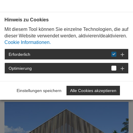
Bauen mit
Plan
:
die
architekten
.org
Hinweis zu Cookies
Mit diesem Tool können Sie einzelne Technologien, die auf
dieser Website verwendet werden, aktivieren/deaktivieren.
Cookie Informationen.
Erforderlich
STARTSEITE
BAUKULTUR
WEIN &
ARCHITEKTUR
ARCHITEKTURPREIS WEIN
Optimierung
2016
ERGEBNIS
Preisträger
Einstellungen speichern
Alle Cookies akzeptieren