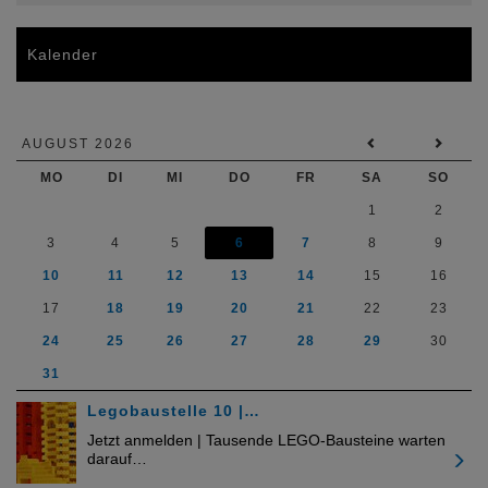
Kalender
AUGUST 2026
MO
DI
MI
DO
FR
SA
SO
1
2
3
4
5
6
7
8
9
10
11
12
13
14
15
16
17
18
19
20
21
22
23
24
25
26
27
28
29
30
31
Legobaustelle 10 |…
Jetzt anmelden | Tausende LEGO-Bausteine warten
darauf…