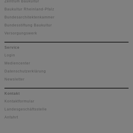
Zentrum Baukultur
Baukultur Rheinland-Pfalz
Bundesarchitektenkammer
Bundesstiftung Baukultur
Versorgungswerk
Service
Login
Mediencenter
Datenschutzerklärung
Newsletter
Kontakt
Kontaktformular
Landesgeschäftsstelle
Anfahrt