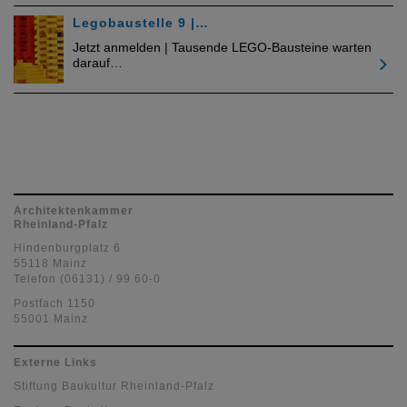
Legobaustelle 9 |…
Jetzt anmelden | Tausende LEGO-Bausteine warten
darauf…
Architektenkammer
Rheinland-Pfalz
Hindenburgplatz 6
55118 Mainz
Telefon (06131) / 99 60-0
Postfach 1150
55001 Mainz
Externe Links
Stiftung Baukultur Rheinland-Pfalz