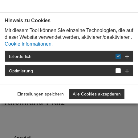
Bauen mit
Plan
:
die
architekten
.org
Hinweis zu Cookies
Mit diesem Tool können Sie einzelne Technologien, die auf
dieser Website verwendet werden, aktivieren/deaktivieren.
Cookie Informationen.
Erforderlich
STARTSEITE
KONTAKT
Optimierung
Kurzmitteilung
an die Architektenkammer
Einstellungen speichern
Alle Cookies akzeptieren
Rheinland-Pfalz
Anrede
*