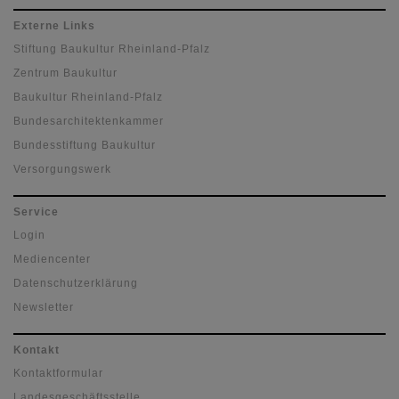
Externe Links
Stiftung Baukultur Rheinland-Pfalz
Zentrum Baukultur
Baukultur Rheinland-Pfalz
Bundesarchitektenkammer
Bundesstiftung Baukultur
Versorgungswerk
Service
Login
Mediencenter
Datenschutzerklärung
Newsletter
Kontakt
Kontaktformular
Landesgeschäftsstelle