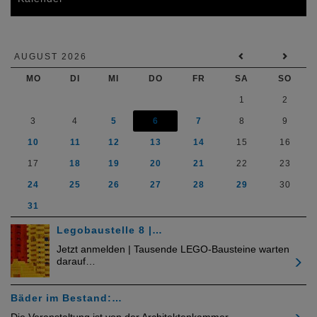
AUGUST 2026
MO
DI
MI
DO
FR
SA
SO
1
2
3
4
5
6
7
8
9
10
11
12
13
14
15
16
17
18
19
20
21
22
23
24
25
26
27
28
29
30
31
Legobaustelle 8 |…
Jetzt anmelden | Tausende LEGO-Bausteine warten
darauf…
Bäder im Bestand:…