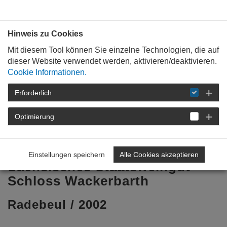
Bauen mit
Plan
:
die
architekten
.org
Hinweis zu Cookies
Mit diesem Tool können Sie einzelne Technologien, die auf
dieser Website verwendet werden, aktivieren/deaktivieren.
Cookie Informationen.
Erforderlich
STARTSEITE
BAUKULTUR
WEIN &
ARCHITEKTUR
ARCHITEKTURPREIS WEIN
Optimierung
2007
ERGEBNIS
SÄCHSISCHES
STAATSWEINGUT SCHLOSS WACKERBARTH
Einstellungen speichern
Alle Cookies akzeptieren
Sächsisches Staatsweingut
Schloss Wackerbarth
Radebeul / 2002