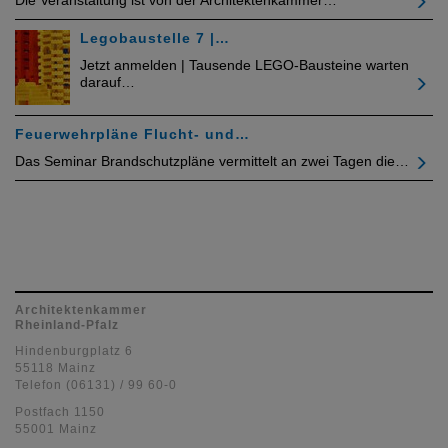
Die Veranstaltung ist von der Architektenkammer…
Legobaustelle 7 |…
Jetzt anmelden | Tausende LEGO-Bausteine warten
darauf…
Feuerwehrpläne Flucht- und…
Das Seminar Brandschutzpläne vermittelt an zwei Tagen die…
Architektenkammer
Rheinland-Pfalz
Hindenburgplatz 6
55118 Mainz
Telefon (06131) / 99 60-0
Postfach 1150
55001 Mainz