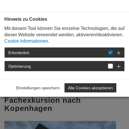
Bauen mit
Plan
:
die
architekten
.org
Hinweis zu Cookies
Mit diesem Tool können Sie einzelne Technologien, die auf
dieser Website verwendet werden, aktivieren/deaktivieren.
Cookie Informationen.
Erforderlich
STARTSEITE
NEWSROOM
DETAIL
Optimierung
12. Juni 2026
Dänisches Design & urbane
Einstellungen speichern
Alle Cookies akzeptieren
Visionen
Fachexkursion nach
Kopenhagen