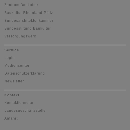
Zentrum Baukultur
Baukultur Rheinland-Pfalz
Bundesarchitektenkammer
Bundesstiftung Baukultur
Versorgungswerk
Service
Login
Mediencenter
Datenschutzerklärung
Newsletter
Kontakt
Kontaktformular
Landesgeschäftsstelle
Anfahrt