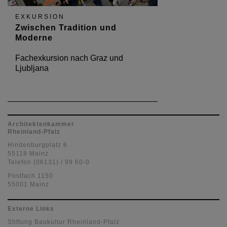
EXKURSION
Zwischen Tradition und
Moderne
Fachexkursion nach Graz und
Ljubljana
Architektenkammer
Rheinland-Pfalz
Hindenburgplatz 6
55118 Mainz
Telefon (06131) / 99 60-0
Postfach 1150
55001 Mainz
Externe Links
Stiftung Baukultur Rheinland-Pfalz