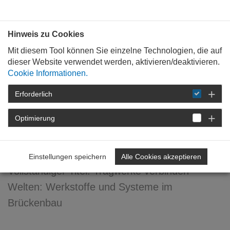
Bauen mit
Plan
:
die
architekten
.org
Hinweis zu Cookies
Mit diesem Tool können Sie einzelne Technologien, die auf
dieser Website verwendet werden, aktivieren/deaktivieren.
Cookie Informationen.
Erforderlich
STARTSEITE
FÜR
MITGLIEDER
FORTBILDUNG
DETAIL
Optimierung
Tragwerke verbinden Welten
Einstellungen speichern
Alle Cookies akzeptieren
Vollständiger Titel: Tragwerke verbinden
Welten: Werkstoffe und Systeme im
Brückenbau