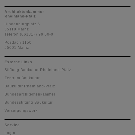
Architektenkammer
Rheinland-Pfalz
Hindenburgplatz 6
55118 Mainz
Telefon (06131) / 99 60-0
Postfach 1150
55001 Mainz
Externe Links
Stiftung Baukultur Rheinland-Pfalz
Zentrum Baukultur
Baukultur Rheinland-Pfalz
Bundesarchitektenkammer
Bundesstiftung Baukultur
Versorgungswerk
Service
Login