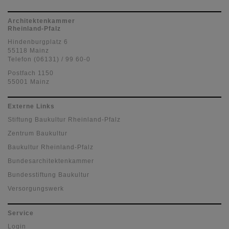
Architektenkammer
Rheinland-Pfalz
Hindenburgplatz 6
55118 Mainz
Telefon (06131) / 99 60-0
Postfach 1150
55001 Mainz
Externe Links
Stiftung Baukultur Rheinland-Pfalz
Zentrum Baukultur
Baukultur Rheinland-Pfalz
Bundesarchitektenkammer
Bundesstiftung Baukultur
Versorgungswerk
Service
Login