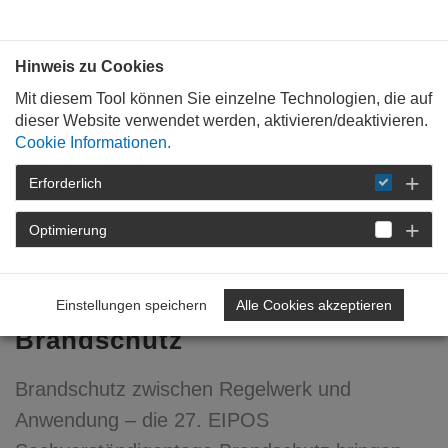
Bauen mit
Plan
:
die
architekten
.org
Hinweis zu Cookies
Mit diesem Tool können Sie einzelne Technologien, die auf
dieser Website verwendet werden, aktivieren/deaktivieren.
Cookie Informationen.
Erforderlich
STARTSEITE
FÜR
MITGLIEDER
FORTBILDUNG
DETAIL
Optimierung
27. EIPOS
Sachverständigentage
Einstellungen speichern
Alle Cookies akzeptieren
Brandschutz
Brandschutz zwischen Regelwerk und
Anwendung – die 27. EIPOS