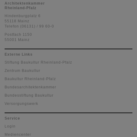
Architektenkammer
Rheinland-Pfalz
Hindenburgplatz 6
55118 Mainz
Telefon (06131) / 99 60-0
Postfach 1150
55001 Mainz
Externe Links
Stiftung Baukultur Rheinland-Pfalz
Zentrum Baukultur
Baukultur Rheinland-Pfalz
Bundesarchitektenkammer
Bundesstiftung Baukultur
Versorgungswerk
Service
Login
Mediencenter