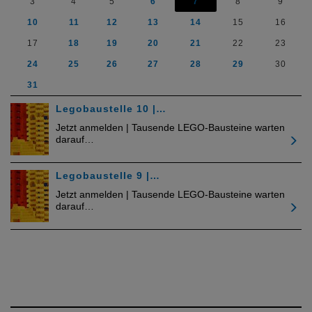
3
4
5
6
7
8
9
10
11
12
13
14
15
16
17
18
19
20
21
22
23
24
25
26
27
28
29
30
31
Legobaustelle 10 |…
Jetzt anmelden | Tausende LEGO-Bausteine warten
darauf…
Legobaustelle 9 |…
Jetzt anmelden | Tausende LEGO-Bausteine warten
darauf…