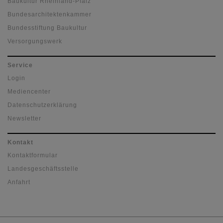
Baukultur Rheinland-Pfalz
Bundesarchitektenkammer
Bundesstiftung Baukultur
Versorgungswerk
Service
Login
Mediencenter
Datenschutzerklärung
Newsletter
Kontakt
Kontaktformular
Landesgeschäftsstelle
Anfahrt