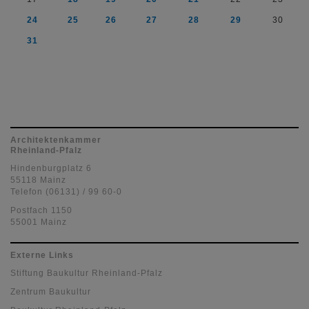
24
25
26
27
28
29
30
31
Architektenkammer
Rheinland-Pfalz
Hindenburgplatz 6
55118 Mainz
Telefon (06131) / 99 60-0
Postfach 1150
55001 Mainz
Externe Links
Stiftung Baukultur Rheinland-Pfalz
Zentrum Baukultur