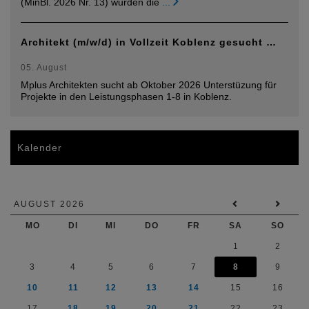
(MinBl. 2026 Nr. 13) wurden die
...
Architekt (m/w/d) in Vollzeit Koblenz gesucht …
05. August
Mplus Architekten sucht ab Oktober 2026 Unterstüzung für
Projekte in den Leistungsphasen 1-8 in Koblenz.
Kalender
AUGUST 2026
MO
DI
MI
DO
FR
SA
SO
1
2
3
4
5
6
7
8
9
10
11
12
13
14
15
16
17
18
19
20
21
22
23