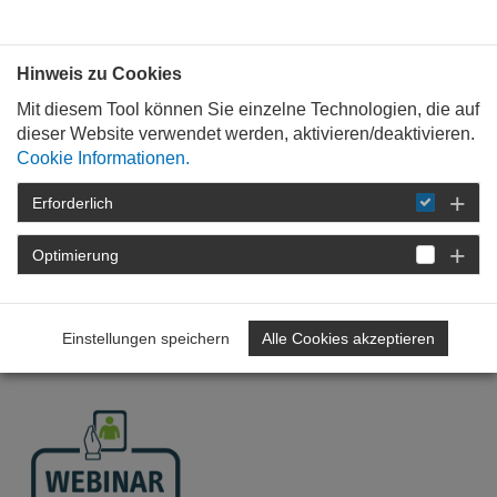
Bauen mit
Plan
:
die
architekten
.org
Hinweis zu Cookies
Mit diesem Tool können Sie einzelne Technologien, die auf
dieser Website verwendet werden, aktivieren/deaktivieren.
Cookie Informationen.
Erforderlich
STARTSEITE
FÜR
MITGLIEDER
FORTBILDUNG
DETAIL
Optimierung
Bautechnische
Entwässerung in Freianlagen
Einstellungen speichern
Alle Cookies akzeptieren