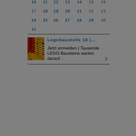
10
11
12
13
14
15
16
17
18
19
20
21
22
23
24
25
26
27
28
29
30
31
Legobaustelle 10 |…
Jetzt anmelden | Tausende
LEGO-Bausteine warten
darauf…