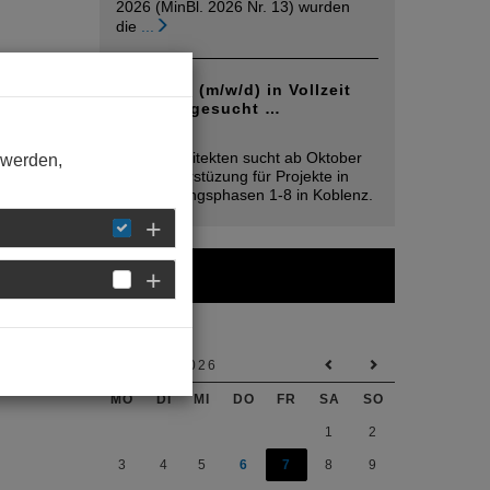
2026 (MinBl. 2026 Nr. 13) wurden
die
...
Architekt (m/w/d) in Vollzeit
Koblenz gesucht …
05. August
Mplus Architekten sucht ab Oktober
 werden,
2026 Unterstüzung für Projekte in
den Leistungsphasen 1-8 in Koblenz.
Kalender
AUGUST 2026
MO
DI
MI
DO
FR
SA
SO
1
2
3
4
5
6
7
8
9