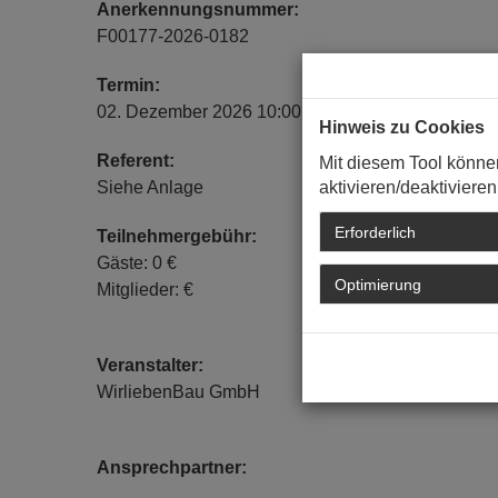
Anerkennungsnummer:
F00177-2026-0182
Termin:
02. Dezember 2026 10:00 Uhr - 12:15 Uhr
Hinweis zu Cookies
Referent:
Mit diesem Tool könne
Siehe Anlage
aktivieren/deaktivieren
Erforderlich
Teilnehmergebühr:
Gäste: 0 €
Optimierung
Mitglieder: €
Veranstalter:
WirliebenBau GmbH
Ansprechpartner: