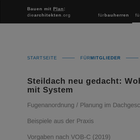
Bauen mit
Plan
:
die
architekten
.org
für
bauherren
fü
STARTSEITE
FÜR
MITGLIEDER
Steildach neu gedacht: 
mit System
Fugenanordnung / Planung im Dachgesc
Beispiele aus der Praxis
Vorgaben nach VOB-C (2019)