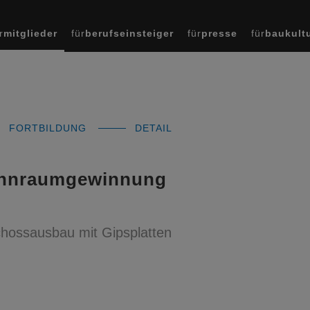
r
mitglieder
für
berufseinsteiger
für
presse
für
baukult
FORTBILDUNG
DETAIL
Wohnraumgewinnung
hossausbau mit Gipsplatten