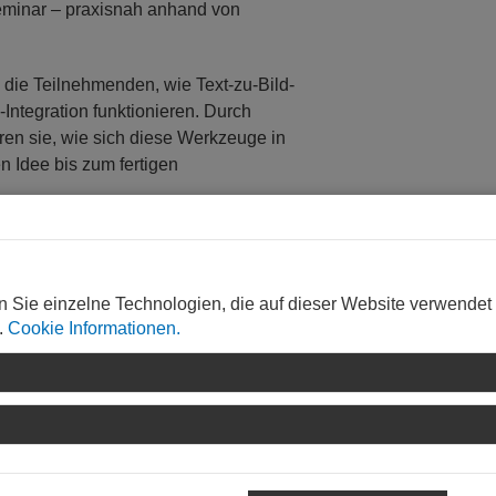
eminar – praxisnah anhand von
 die Teilnehmenden, wie Text-zu-Bild-
Integration funktionieren. Durch
en sie, wie sich diese Werkzeuge in
n Idee bis zum fertigen
t einer Einführung in die
n Sie einzelne Technologien, die auf dieser Website verwendet
igenz und deren Bedeutung für
.
Cookie Informationen.
xt-zu-Bild und Text-zu-3D-
 werden in die Praxis der Text-zu-
idjourney stehen hierbei im
en sie, wie aus einfachen