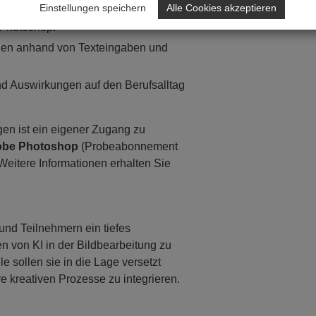
Einstellungen speichern
Alle Cookies akzeptieren
.
Ein wichtiger Teil des Seminars ist
 Photoshop.
en anhand von Texteingaben und
nd Auswirkungen auf den Berufsalltag
en ist ein eigener Zugang zu
be Photoshop
(Probeabonnement
eitere Informationen erhalten Sie
und Teilnehmern ein tiefes
 von KI in der Bildbearbeitung zu
 sollen sie in die Lage versetzt
re kreativen Prozesse zu integrieren.