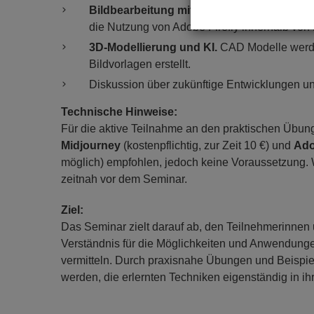
Bildbearbeitung mit Photoshop und Firefly
die Nutzung von Adobe Firefly innerhalb von
3D-Modellierung und KI.
CAD Modelle werd
Bildvorlagen erstellt.
Diskussion über zukünftige Entwicklungen u
Technische Hinweise:
Für die aktive Teilnahme an den praktischen Übung
Midjourney
(kostenpflichtig, zur Zeit 10 €) und
Ado
möglich) empfohlen, jedoch keine Voraussetzung. W
zeitnah vor dem Seminar.
Ziel:
Das Seminar zielt darauf ab, den Teilnehmerinnen 
Verständnis für die Möglichkeiten und Anwendungen
vermitteln. Durch praxisnahe Übungen und Beispiele
werden, die erlernten Techniken eigenständig in ih