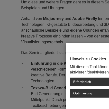
Um diese und weitere Fragen geht es in diesem S
Beispielen und Übungen.
Anhand von
Midjourney
und
Adobe Firefly
lernen
Technologien, KI-gestützte Bildbearbeitung und 3D-
anschauliche Beispiele und eigene Übungen erfahr
kreative Prozesse einbinden lassen – von der erste
Visualisierungsergebnis.
Das Seminar gliedert sich in:
Hinweis zu Cookies
Einführung in die KI.
Das Seminar beginnt mi
Mit diesem Tool könne
verschiedenen Formen der Künstlichen Intell
aktivieren/deaktivieren
kreative Berufe. Der Schwerpunkt liegt auf Te
Technologien.
Erforderlich
Text-zu-Bild Generierung.
Die Teilnehmenden
Optimierung
Bild Generierung eingeführt, Chat GPT und M
Mittelpunkt. Durch praktische Übungen erfahr
Textbeschreibungen Bilder entstehen.