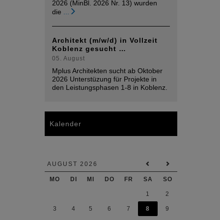
2026 (MinBl. 2026 Nr. 13) wurden
die
...
Architekt (m/w/d) in Vollzeit
Koblenz gesucht …
05. August
Mplus Architekten sucht ab Oktober
2026 Unterstüzung für Projekte in
den Leistungsphasen 1-8 in Koblenz.
Kalender
AUGUST 2026
MO
DI
MI
DO
FR
SA
SO
1
2
3
4
5
6
7
8
9