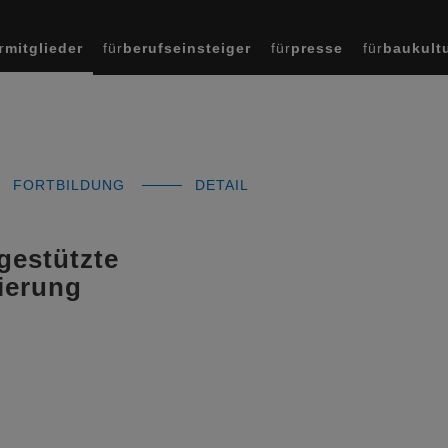
r
mitglieder
für
berufseinsteiger
für
presse
für
baukult
FORTBILDUNG
DETAIL
gestützte
ierung