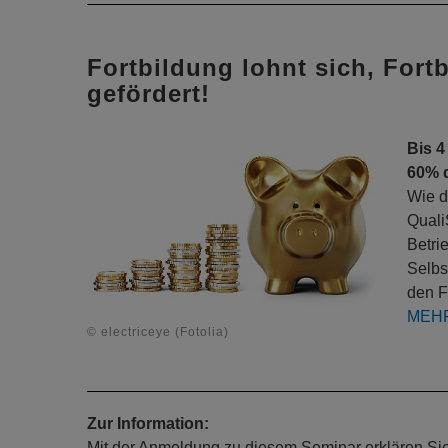
Fortbildung lohnt sich, Fort
gefördert!
Bis 4
60% 
Wie d
Quali
Betri
Selbs
den F
MEH
© electriceye (Fotolia)
Zur Information:
Mit der Anmeldung zu diesem Seminar erklären Sie s