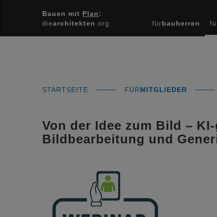
Bauen mit
Plan
:
die
architekten
.org
für
bauherren
fü
STARTSEITE
FÜR
MITGLIEDER
Von der Idee zum Bild – KI-
Bildbearbeitung und Gener