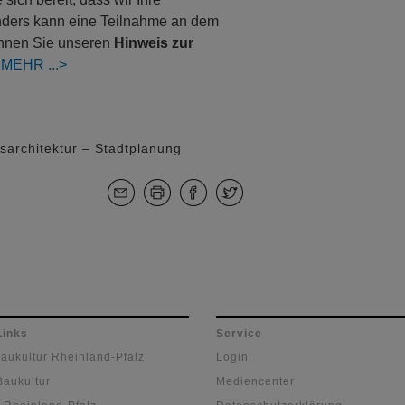
Anders kann eine Teilnahme an dem
können Sie unseren
Hinweis zur
:
MEHR
tsarchitektur – Stadtplanung
Links
Service
Baukultur Rheinland-Pfalz
Login
Baukultur
Mediencenter