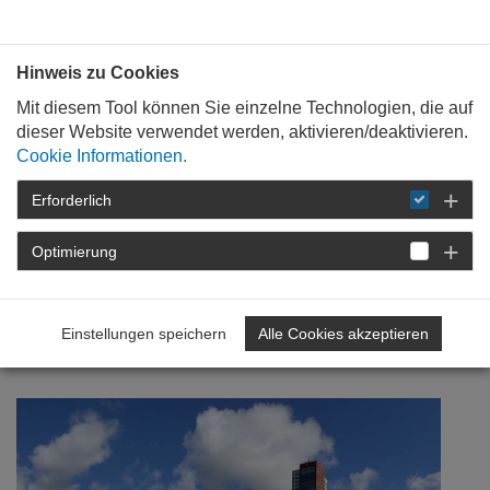
Bauen mit
Plan
:
die
architekten
.org
Hinweis zu Cookies
Mit diesem Tool können Sie einzelne Technologien, die auf
dieser Website verwendet werden, aktivieren/deaktivieren.
Cookie Informationen.
Erforderlich
STARTSEITE
NEWSROOM
DETAIL
Optimierung
14. Oktober 2025
Visionen und
Einstellungen speichern
Alle Cookies akzeptieren
Zukunftsprojekte