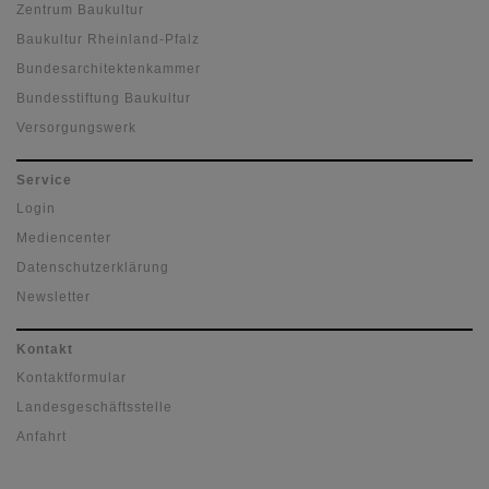
Zentrum Baukultur
Baukultur Rheinland-Pfalz
Bundesarchitektenkammer
Bundesstiftung Baukultur
Versorgungswerk
Service
Login
Mediencenter
Datenschutzerklärung
Newsletter
Kontakt
Kontaktformular
Landesgeschäftsstelle
Anfahrt