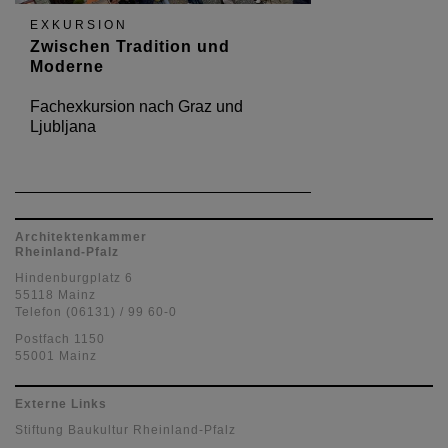
EXKURSION
Zwischen Tradition und
Moderne
Fachexkursion nach Graz und
Ljubljana
Architektenkammer
Rheinland-Pfalz
Hindenburgplatz 6
55118 Mainz
Telefon (06131) / 99 60-0
Postfach 1150
55001 Mainz
Externe Links
Stiftung Baukultur Rheinland-Pfalz