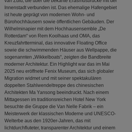
van Zuid, die über die bekante Erasmusbrücke mit der
Innenstadt verbunden ist. Das ehemalige Hafengebiet
ist heute geprägt von modernen Wohn- und
Bürohochhäusern sowie öffentlichen Gebäuden. Der
Wilhelminapier mit dem Hochhausensemble „De
Rotterdam“ von Rem Koolhaas und OMA, das
Kreuzfahrtterminal, das innovative Floating Office
sowie die schwimmenden Häuser aus Wellpappe, die
sogenannten „Wikkelboats“, zeigten die Bandbreite
moderner Architektur. Ein Highlight war das im Mai
2025 neu eröffnete Fenix Museum, das sich globaler
Migration widmet und mit seiner spektakulären
doppelten Stahlwendeltreppe des chinesischen
Architekten Ma Yansong beeindruckt. Nach einem
Mittagessen im traditionsreichen Hotel New York
besuchte die Gruppe die Van Nelle Fabrik – ein
Meisterwerk der klassischen Moderne und UNESCO-
Welterbe aus den 1920er-Jahren, das mit
lichtdurchfluteter, transparenter Architektur und einem