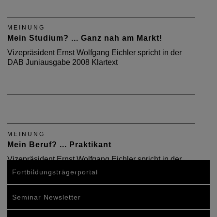
MEINUNG
Mein Studium? ... Ganz nah am Markt!
Vizepräsident Ernst Wolfgang Eichler spricht in der
DAB Juniausgabe 2008 Klartext
MEINUNG
Mein Beruf? ... Praktikant
Vizepräsident Ernst Wolfgang Eichler spricht in der
DAB-Aprilausgabe 2008 Klartext.
Fortbildungsträgerportal
Seminar Newsletter