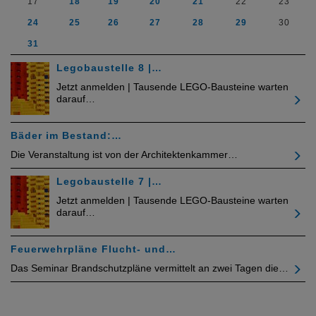
17
18
19
20
21
22
23
24
25
26
27
28
29
30
31
Legobaustelle 8 |…
Jetzt anmelden | Tausende LEGO-Bausteine warten
darauf…
Bäder im Bestand:…
Die Veranstaltung ist von der Architektenkammer…
Legobaustelle 7 |…
Jetzt anmelden | Tausende LEGO-Bausteine warten
darauf…
Feuerwehrpläne Flucht- und…
Das Seminar Brandschutzpläne vermittelt an zwei Tagen die…