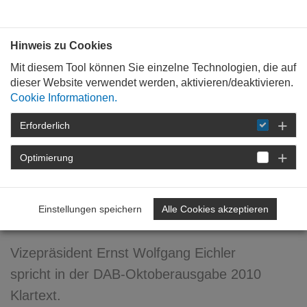
Bauen mit
Plan
:
die
architekten
.org
Hinweis zu Cookies
Mit diesem Tool können Sie einzelne Technologien, die auf
dieser Website verwendet werden, aktivieren/deaktivieren.
Cookie Informationen.
Erforderlich
STARTSEITE
FORTBILDUNG
DETAIL
Optimierung
18. Oktober 2010
Mein Architekt ? ...
Einstellungen speichern
Alle Cookies akzeptieren
verschwunden!
Vizepräsident Ernst Wolfgang Eichler
spricht in der DAB-Oktoberausgabe 2010
Klartext.