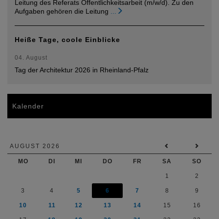
Leitung des Referats Öffentlichkeitsarbeit (m/w/d). Zu den
Aufgaben gehören die Leitung
...
Heiße Tage, coole Einblicke
04. August
Tag der Architektur 2026 in Rheinland-Pfalz
Kalender
AUGUST 2026
MO
DI
MI
DO
FR
SA
SO
1
2
3
4
5
6
7
8
9
10
11
12
13
14
15
16