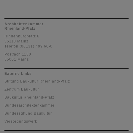
Architektenkammer
Rheinland-Pfalz
Hindenburgplatz 6
55118 Mainz
Telefon (06131) / 99 60-0
Postfach 1150
55001 Mainz
Externe Links
Stiftung Baukultur Rheinland-Pfalz
Zentrum Baukultur
Baukultur Rheinland-Pfalz
Bundesarchitektenkammer
Bundesstiftung Baukultur
Versorgungswerk