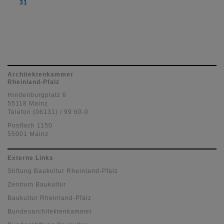
31
Architektenkammer
Rheinland-Pfalz
Hindenburgplatz 6
55118 Mainz
Telefon (06131) / 99 60-0
Postfach 1150
55001 Mainz
Externe Links
Stiftung Baukultur Rheinland-Pfalz
Zentrum Baukultur
Baukultur Rheinland-Pfalz
Bundesarchitektenkammer