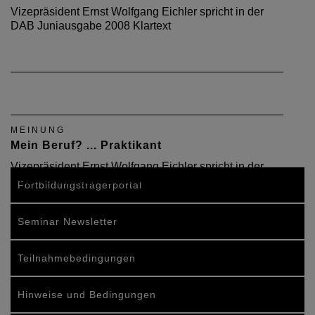
Vizepräsident Ernst Wolfgang Eichler spricht in der
DAB Juniausgabe 2008 Klartext
MEINUNG
Mein Beruf? ... Praktikant
Vizepräsident Ernst Wolfgang Eichler spricht in der
DAB-Aprilausgabe 2008 Klartext.
Fortbildungsträgerportal
Seminar Newsletter
Teilnahmebedingungen
Hinweise und Bedingungen