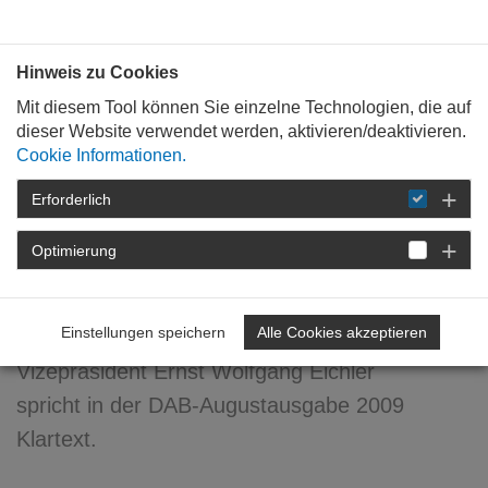
Bauen mit
Plan
:
die
architekten
.org
Hinweis zu Cookies
Mit diesem Tool können Sie einzelne Technologien, die auf
dieser Website verwendet werden, aktivieren/deaktivieren.
Cookie Informationen.
Erforderlich
STARTSEITE
FORTBILDUNG
DETAIL
Optimierung
14. August 2009
...vom Kleinen Schwarzen
Einstellungen speichern
Alle Cookies akzeptieren
Vizepräsident Ernst Wolfgang Eichler
spricht in der DAB-Augustausgabe 2009
Klartext.