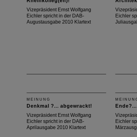
Rheinkolleg(en)!
Architek
Vizepräsident Ernst Wolfgang
Vizepräsi
Eichler spricht in der DAB-
Eichler sp
Augustausgabe 2010 Klartext
Juliausga
MEINUNG
MEINUN
Denkmal ?... abgewrackt!
Ende?...
Vizepräsident Ernst Wolfgang
Vizepräsi
Eichler spricht in der DAB-
Eichler sp
Aprilausgabe 2010 Klartext
Märzausga