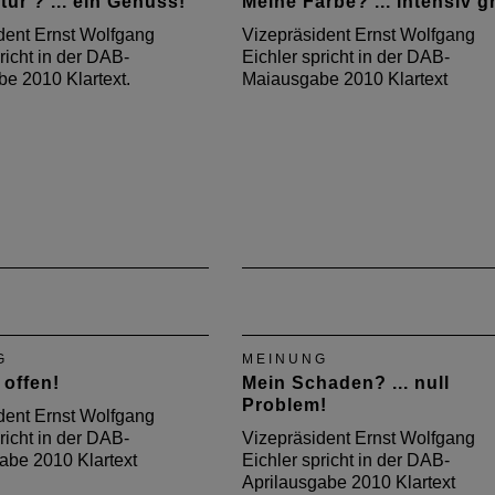
tur ? ... ein Genuss!
Meine Farbe? ... intensiv g
dent Ernst Wolfgang
Vizepräsident Ernst Wolfgang
richt in der DAB-
Eichler spricht in der DAB-
be 2010 Klartext.
Maiausgabe 2010 Klartext
G
MEINUNG
 offen!
Mein Schaden? ... null
Problem!
dent Ernst Wolfgang
richt in der DAB-
Vizepräsident Ernst Wolfgang
be 2010 Klartext
Eichler spricht in der DAB-
Aprilausgabe 2010 Klartext