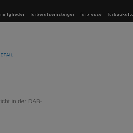
r
mitglieder
für
berufseinsteiger
für
presse
für
baukult
ETAIL
icht in der DAB-