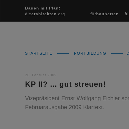
Bauen mit
Plan
:
die
architekten
.org
für
bauherren
fü
STARTSEITE
FORTBILDUNG
D
20. Februar 2009
KP II? ... gut streuen!
Vizepräsident Ernst Wolfgang Eichler spr
Februarausgabe 2009 Klartext.