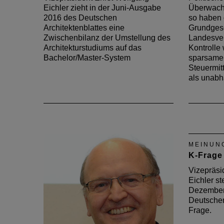
Eichler zieht in der Juni-Ausgabe
Überwach
2016 des Deutschen
so haben 
Architektenblattes eine
Grundges
Zwischenbilanz der Umstellung des
Landesver
Architekturstudiums auf das
Kontrolle 
Bachelor/Master-System
sparsame
Steuermit
als unab
MEINUN
K-Frage
Vizepräsi
Eichler ste
Dezember
Deutschen
Frage.