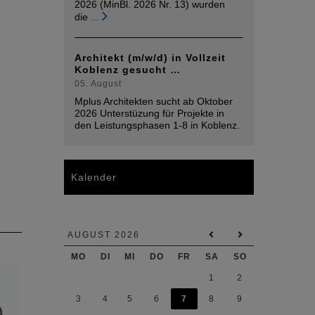
2026 (MinBl. 2026 Nr. 13) wurden
die
...
Architekt (m/w/d) in Vollzeit
Koblenz gesucht …
05. August
Mplus Architekten sucht ab Oktober
2026 Unterstüzung für Projekte in
den Leistungsphasen 1-8 in Koblenz.
Kalender
AUGUST 2026
MO
DI
MI
DO
FR
SA
SO
1
2
3
4
5
6
7
8
9