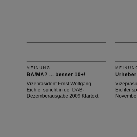
MEINUNG
MEINUN
BA/MA? ... besser 10+!
Urheber
Vizepräsident Ernst Wolfgang
Vizepräsi
Eichler spricht in der DAB-
Eichler sp
Dezemberausgabe 2009 Klartext.
November