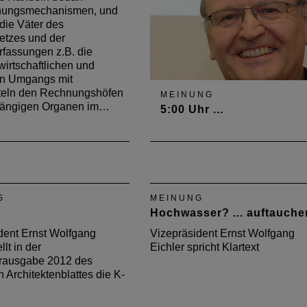
ungsmechanismen, und
die Väter des
etzes und der
fassungen z.B. die
wirtschaftlichen und
n Umgangs mit
teln den Rechnungshöfen
MEINUNG
hängigen Organen im…
5:00 Uhr ...
Vizepräsident Ernst Wolfgang
Eichler wirft in der Juni-Ausg
2014 des Deutschen
Architektenblattes die Frage a
G
MEINUNG
Was hätte sein können, wenn
Hochwasser? ... auftauche
am Nürburgring herausragen
Architektur entstanden wäre?
dent Ernst Wolfgang
Vizepräsident Ernst Wolfgang
llt in der
Eichler spricht Klartext
ausgabe 2012 des
 Architektenblattes die K-