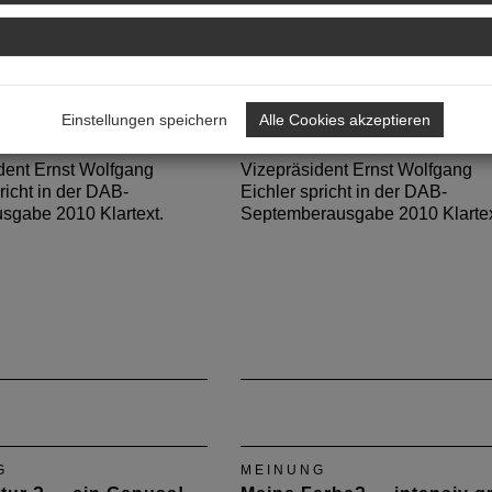
G
MEINUNG
hitekt ? ...
Markt der Zukunft? ...Tepp
Einstellungen speichern
Alle Cookies akzeptieren
unden!
statt Maschen!
dent Ernst Wolfgang
Vizepräsident Ernst Wolfgang
richt in der DAB-
Eichler spricht in der DAB-
sgabe 2010 Klartext.
Septemberausgabe 2010 Klartex
G
MEINUNG