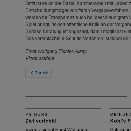
Jetzt ist es an der Basis, Kammerarbeit mit Leben z
Entscheidungsträger von fairen Vergabeverfahren
werden für Transparenz auch bei beschleunigtem V
Spiel bringt, riskiert öffentliche Kritik an der Ver
Seriöse Beratung ist angesagt, damit möglichst viele
Das vereinfachte 8-Schritte-Verfahren ist dabei der
Ernst Wolfgang Eichler, Alzey
Vizepräsident
Zurück
MEINUNG
MEINUN
Ziel verfehlt!
Kohl’s F
Vizepräsident Enrst Wolfgang
Politisch