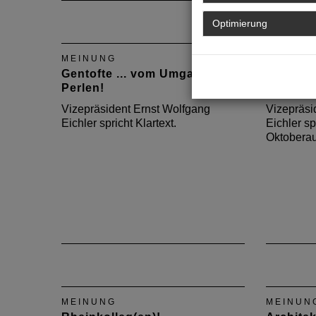
Optimierung
MEINUNG
MEINUN
Gentofte ... vom Umgang mit
Mein Arc
Perlen!
verschw
Vizepräsident Ernst Wolfgang
Vizepräsi
Eichler spricht Klartext.
Eichler sp
Oktoberau
MEINUNG
MEINUN