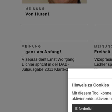
MEINUNG
Von Hüten!
Vizepräsident Ernst Wolfgang
Eichler spricht in der DAB-
Augustausgabe 2013 Klartext
über das Hütchenspiel der
MEINUNG
MEINUN
Stadtplanung.
...ganz am Anfang!
Freiheit
Vizepräsident Ernst Wolfgang
Vizepräsi
Eichler spricht in der DAB-
Eichler sp
Juliausgabe 2011 Klartext.
Maiausgab
Hinweis zu Cookies
Mit diesem Tool könne
aktivieren/deaktivieren
Erforderlich