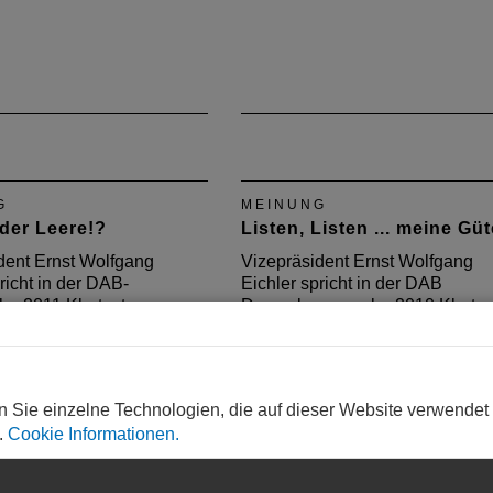
G
MEINUNG
 der Leere!?
Listen, Listen ... meine Güt
dent Ernst Wolfgang
Vizepräsident Ernst Wolfgang
richt in der DAB-
Eichler spricht in der DAB
e 2011 Klartext.
Dezemberausgabe 2010 Klartex
n Sie einzelne Technologien, die auf dieser Website verwendet
.
Cookie Informationen.