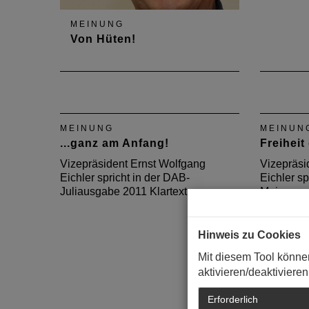
MEINUNG
Von Hüten!
Vizepräsident Ernst Wolfgang
Eichler spricht in der DAB-
Augustausgabe 2013 Klartext
über das Hütchenspiel der
MEINUNG
MEINUN
Stadtplanung.
...ganz am Anfang!
Freiheit
Vizepräsident Ernst Wolfgang
Vizepräsi
Eichler spricht in der DAB-
Eichler sp
Juliausgabe 2011 Klartext.
Maiausgab
Hinweis zu Cookies
Mit diesem Tool könne
aktivieren/deaktivieren
Erforderlich