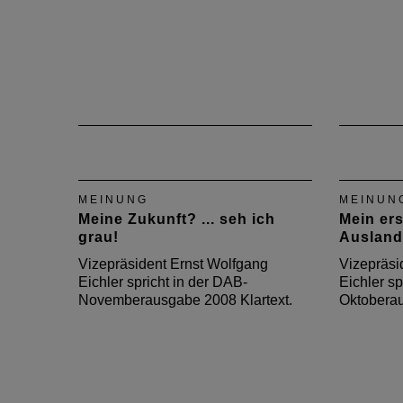
MEINUNG
MEINUN
Meine Zukunft? ... seh ich
Mein ers
grau!
Ausland
Vizepräsident Ernst Wolfgang
Vizepräsi
Eichler spricht in der DAB-
Eichler sp
Novemberausgabe 2008 Klartext.
Oktoberau