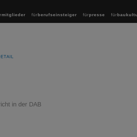
r
mitglieder
für
berufseinsteiger
für
presse
für
baukult
ETAIL
icht in der DAB