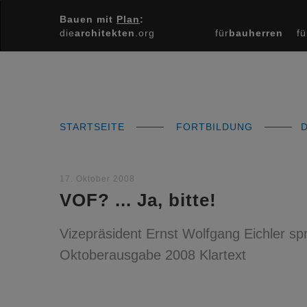
Bauen mit
Plan
:
die
architekten
.org
für
bauherren
fü
STARTSEITE
FORTBILDUNG
D
17. Oktober 2008
VOF? ... Ja, bitte!
Vizepräsident Ernst Wolfgang Eichler spr
Oktoberausgabe 2008 Klartext