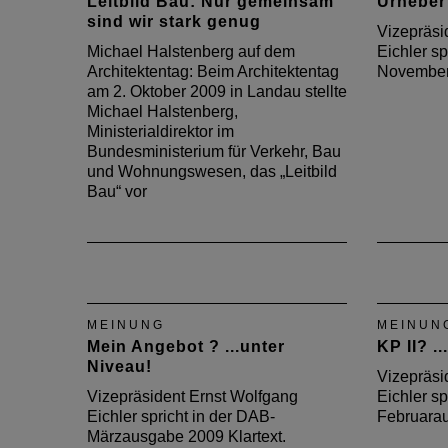
Leitbild Bau: Nur gemeinsam
Urheber
sind wir stark genug
Vizepräsi
Michael Halstenberg auf dem
Eichler sp
Architektentag: Beim Architektentag
November
am 2. Oktober 2009 in Landau stellte
Michael Halstenberg,
Ministerialdirektor im
Bundesministerium für Verkehr, Bau
und Wohnungswesen, das „Leitbild
Bau“ vor
MEINUNG
MEINUN
Mein Angebot ? ...unter
KP II? ..
Niveau!
Vizepräsi
Vizepräsident Ernst Wolfgang
Eichler sp
Eichler spricht in der DAB-
Februarau
Märzausgabe 2009 Klartext.