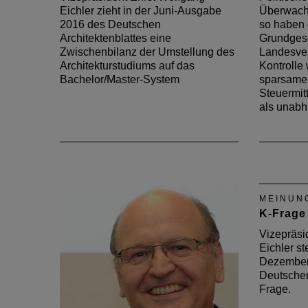
Eichler zieht in der Juni-Ausgabe
Überwach
2016 des Deutschen
so haben 
Architektenblattes eine
Grundges
Zwischenbilanz der Umstellung des
Landesver
Architekturstudiums auf das
Kontrolle 
Bachelor/Master-System
sparsame
Steuermit
als unab
MEINUN
K-Frage
Vizepräsi
Eichler ste
Dezember
Deutschen
Frage.