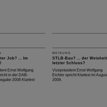
G
MEINUNG
ter Job? ... Im
STLB-Bau? ... der Weisheit
!
letzter Schluss?
dent Ernst Wolfgang
Vizepräsident Ernst Wolfgang
richt in der DAB-
Eichler spricht Klartext im Augus
sgabe 2008 Klartext
2008.