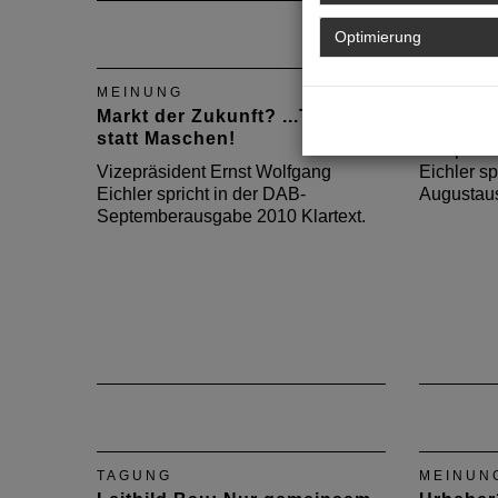
Optimierung
MEINUNG
MEINUN
Markt der Zukunft? ...Teppich
Rheinkol
statt Maschen!
Vizepräsi
Vizepräsident Ernst Wolfgang
Eichler sp
Eichler spricht in der DAB-
Augustaus
Septemberausgabe 2010 Klartext.
TAGUNG
MEINUN