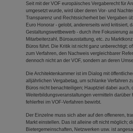
Seit mit der VOF europäisches Vergaberecht für Arc
umgesetzt wurde, wird über deren Vor- und Nachteil
Transparenz und Rechtssicherheit bei Vergaben üb
Euro Honorar - gelobt, andererseits wird kritisiert
Gestaltungswettbewerb - durch ihre Fokusierung au
Mitarbeiterzahl, Büroausstattung, etc. zu Marktko
Büros führt. Die Kritik ist nicht ganz unberechtigt;
zum Verfahren, den Nachweis vergleichbarer Refer
dennoch nicht an der VOF, sondern an deren Umset
Die Architektenkammer ist im Dialog mit öffentlich
alljährlichen Vergabetag, um schlanke Verfahren zu
Büros nicht benachteiligen; Hauptziel dabei auch, 
Weiterbildungsveranstaltungen vermitteln darüber h
fehlerfrei im VOF-Verfahren bewirbt.
Der Einzelne muss sich aber auf den offeneren, t
Markt einstellen. Das ist alleine oft nicht möglich;
Bietergemeinschaften, Netzwerken usw. ist angesa