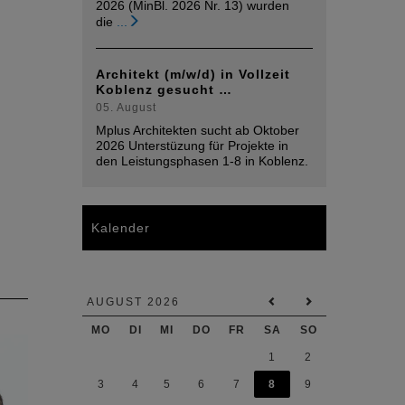
2026 (MinBl. 2026 Nr. 13) wurden
die
...
Architekt (m/w/d) in Vollzeit
Koblenz gesucht …
05. August
Mplus Architekten sucht ab Oktober
2026 Unterstüzung für Projekte in
den Leistungsphasen 1-8 in Koblenz.
Kalender
AUGUST 2026
MO
DI
MI
DO
FR
SA
SO
1
2
3
4
5
6
7
8
9