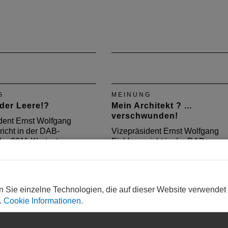
G
MEINUNG
 der Leere!?
Mein Architekt ? ...
verschwunden!
dent Ernst Wolfgang
richt in der DAB-
Vizepräsident Ernst Wolfgang
e 2011 Klartext.
Eichler spricht in der DAB-
Oktoberausgabe 2010 Klartext.
n Sie einzelne Technologien, die auf dieser Website verwendet
.
Cookie Informationen.