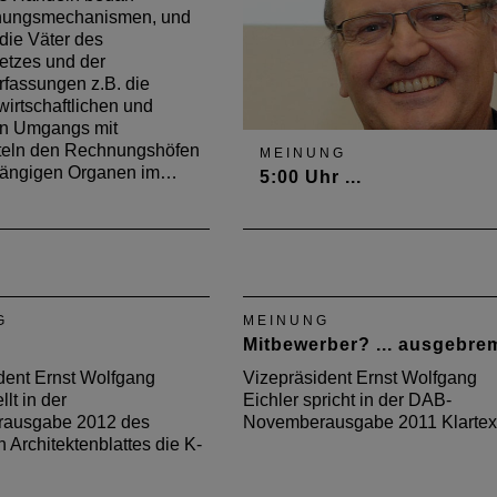
ungsmechanismen, und
die Väter des
etzes und der
fassungen z.B. die
wirtschaftlichen und
n Umgangs mit
teln den Rechnungshöfen
MEINUNG
hängigen Organen im…
5:00 Uhr ...
Vizepräsident Ernst Wolfgang
Eichler wirft in der Juni-Ausg
2014 des Deutschen
Architektenblattes die Frage a
G
MEINUNG
Was hätte sein können, wenn
Mitbewerber? ... ausgebre
am Nürburgring herausragen
Architektur entstanden wäre?
dent Ernst Wolfgang
Vizepräsident Ernst Wolfgang
llt in der
Eichler spricht in der DAB-
ausgabe 2012 des
Novemberausgabe 2011 Klartex
 Architektenblattes die K-