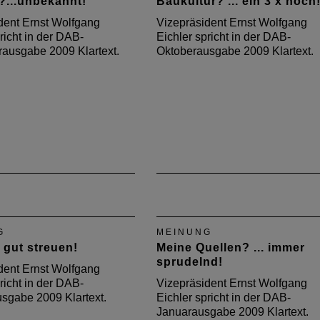
?...unbekannt!
Baukultur? ... ein 3 x hoch
dent Ernst Wolfgang
Vizepräsident Ernst Wolfgang
richt in der DAB-
Eichler spricht in der DAB-
ausgabe 2009 Klartext.
Oktoberausgabe 2009 Klartext.
G
MEINUNG
. gut streuen!
Meine Quellen? ... immer
sprudelnd!
dent Ernst Wolfgang
richt in der DAB-
Vizepräsident Ernst Wolfgang
sgabe 2009 Klartext.
Eichler spricht in der DAB-
Januarausgabe 2009 Klartext.