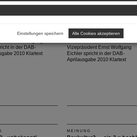
G
MEINUNG
leg(en)!
Mein Schaden? ... null
Einstellungen speichern
Alle Cookies akzeptieren
Problem!
dent Ernst Wolfgang
richt in der DAB-
Vizepräsident Ernst Wolfgang
gabe 2010 Klartext
Eichler spricht in der DAB-
Aprilausgabe 2010 Klartext
G
MEINUNG