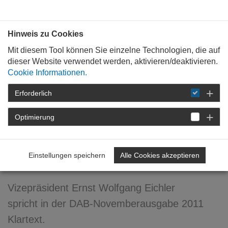
Bauen mit
Plan
:
die
architekten
.org
Hinweis zu Cookies
Mit diesem Tool können Sie einzelne Technologien, die auf
dieser Website verwendet werden, aktivieren/deaktivieren.
Cookie Informationen.
Erforderlich
STARTSEITE
FORTBILDUNG
DETAIL
Optimierung
21. November 2011
Mitbewerber? ...
Einstellungen speichern
Alle Cookies akzeptieren
ausgebremst!
Vizepräsident Ernst Wolfgang Eichler
spricht in der DAB-Novemberausgabe 2011
Klartext.