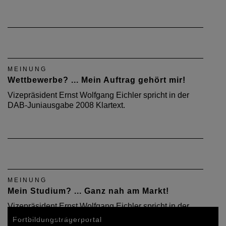
MEINUNG
Wettbewerbe? ... Mein Auftrag gehört mir!
Vizepräsident Ernst Wolfgang Eichler spricht in der
DAB-Juniausgabe 2008 Klartext.
MEINUNG
Mein Studium? ... Ganz nah am Markt!
Vizepräsident Ernst Wolfgang Eichler spricht in der
DAB Juniausgabe 2008 Klartext
Fortbildungsträgerportal