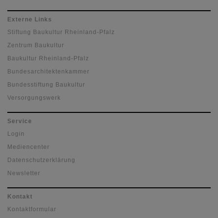
Externe Links
Stiftung Baukultur Rheinland-Pfalz
Zentrum Baukultur
Baukultur Rheinland-Pfalz
Bundesarchitektenkammer
Bundesstiftung Baukultur
Versorgungswerk
Service
Login
Mediencenter
Datenschutzerklärung
Newsletter
Kontakt
Kontaktformular