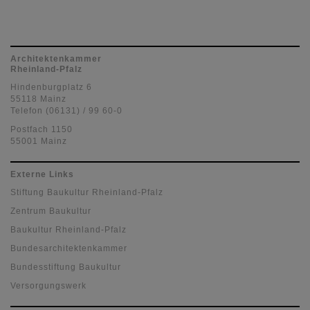
Architektenkammer
Rheinland-Pfalz
Hindenburgplatz 6
55118 Mainz
Telefon (06131) / 99 60-0
Postfach 1150
55001 Mainz
Externe Links
Stiftung Baukultur Rheinland-Pfalz
Zentrum Baukultur
Baukultur Rheinland-Pfalz
Bundesarchitektenkammer
Bundesstiftung Baukultur
Versorgungswerk