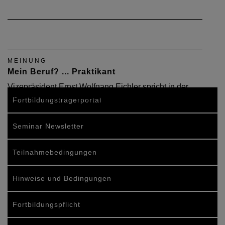
MEINUNG
Mein Beruf? ... Praktikant
Vizepräsident Ernst Wolfgang Eichler spricht in der
DAB-Aprilausgabe 2008 Klartext.
Fortbildungsträgerportal
Seminar Newsletter
Teilnahmebedingungen
Hinweise und Bedingungen
Fortbildungspflicht