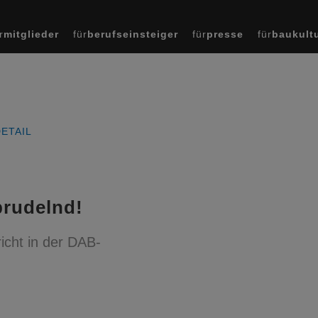
r
mitglieder
für
berufseinsteiger
für
presse
für
baukult
ETAIL
prudelnd!
icht in der DAB-