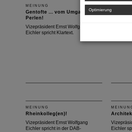
MEINUNG
MEINUN
Optimierung
Gentofte ... vom Umgang mit
Mein Arc
Perlen!
verschw
Vizepräsident Ernst Wolfgang
Vizepräsi
Eichler spricht Klartext.
Eichler sp
Oktoberau
MEINUNG
MEINUN
Rheinkolleg(en)!
Architek
Vizepräsident Ernst Wolfgang
Vizepräsi
Eichler spricht in der DAB-
Eichler sp