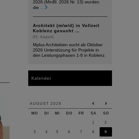
2026 (MinBl. 2026 Nr. 13) wurden
die
...
Architekt (m/w/d) in Vollzeit
Koblenz gesucht …
05. August
Mplus Architekten sucht ab Oktober
2026 Unterstüzung für Projekte in
den Leistungsphasen 1-8 in Koblenz.
Kalender
AUGUST 2026
MO
DI
MI
DO
FR
SA
SO
1
2
3
4
5
6
7
8
9