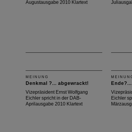
Augustausgabe 2010 Klartext
Juliausga
MEINUNG
MEINUN
Denkmal ?... abgewrackt!
Ende?...
Vizepräsident Ernst Wolfgang
Vizepräsi
Eichler spricht in der DAB-
Eichler sp
Aprilausgabe 2010 Klartext
Märzausga