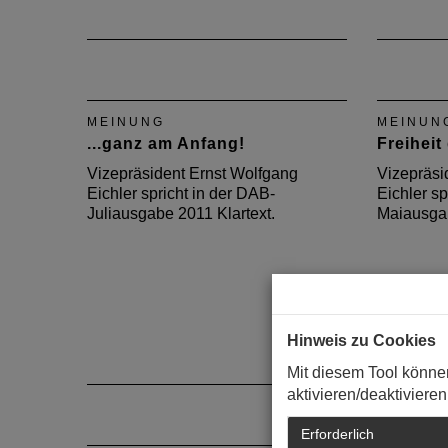
Vizepräsident Ernst Wolfgang
Eichler spricht in der DAB-
Augustausgabe 2013 Klartext
über das Hütchenspiel der
MEINUNG
MEINUN
Stadtplanung.
...ganz am Anfang!
Freiheit
Vizepräsident Ernst Wolfgang
Vizepräsi
Eichler spricht in der DAB-
Eichler sp
Juliausgabe 2011 Klartext.
Maiausgab
Hinweis zu Cookies
Mit diesem Tool könne
aktivieren/deaktivieren
Erforderlich