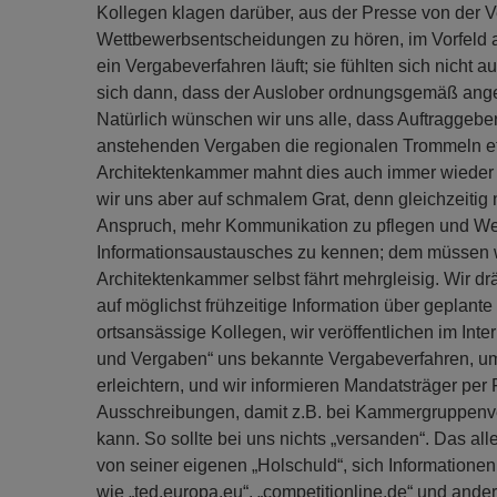
Kollegen klagen darüber, aus der Presse von der V
Wettbewerbsentscheidungen zu hören, im Vorfeld a
ein Vergabeverfahren läuft; sie fühlten sich nicht a
sich dann, dass der Auslober ordnungsgemäß angekü
Natürlich wünschen wir uns alle, dass Auftraggeber 
anstehenden Vergaben die regionalen Trommeln et
Architektenkammer mahnt dies auch immer wieder
wir uns aber auf schmalem Grat, denn gleichzeitig
Anspruch, mehr Kommunikation zu pflegen und W
Informationsaustausches zu kennen; dem müssen w
Architektenkammer selbst fährt mehrgleisig. Wir d
auf möglichst frühzeitige Information über geplant
ortsansässige Kollegen, wir veröffentlichen im Int
und Vergaben“ uns bekannte Vergabeverfahren, um
erleichtern, und wir informieren Mandatsträger per
Ausschreibungen, damit z.B. bei Kammergruppenve
kann. So sollte bei uns nichts „versanden“. Das all
von seiner eigenen „Holschuld“, sich Informationen
wie „ted.europa.eu“, „competitionline.de“ und andere