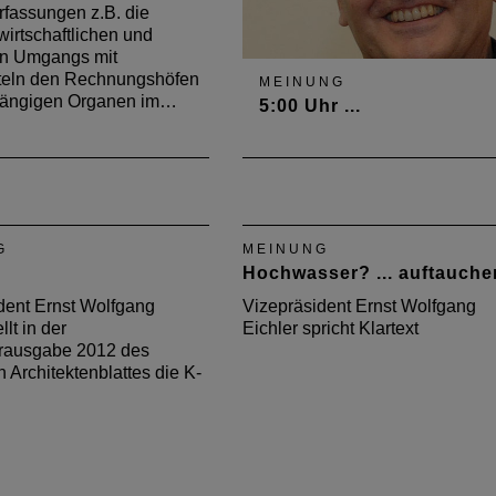
fassungen z.B. die
wirtschaftlichen und
n Umgangs mit
teln den Rechnungshöfen
MEINUNG
hängigen Organen im…
5:00 Uhr ...
Vizepräsident Ernst Wolfgang
Eichler wirft in der Juni-Ausg
2014 des Deutschen
Architektenblattes die Frage a
G
MEINUNG
Was hätte sein können, wenn
Hochwasser? ... auftauche
am Nürburgring herausragen
Architektur entstanden wäre?
dent Ernst Wolfgang
Vizepräsident Ernst Wolfgang
llt in der
Eichler spricht Klartext
ausgabe 2012 des
 Architektenblattes die K-