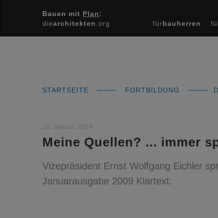
Bauen mit
Plan
:
die
architekten
.org
für
bauherren
fü
STARTSEITE
FORTBILDUNG
D
16. Januar 2009
Meine Quellen? ... immer s
Vizepräsident Ernst Wolfgang Eichler spr
Januarausgabe 2009 Klartext.