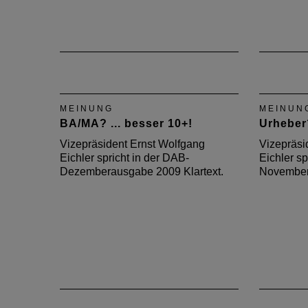
MEINUNG
MEINUN
BA/MA? ... besser 10+!
Urheber
Vizepräsident Ernst Wolfgang
Vizepräsi
Eichler spricht in der DAB-
Eichler sp
Dezemberausgabe 2009 Klartext.
November