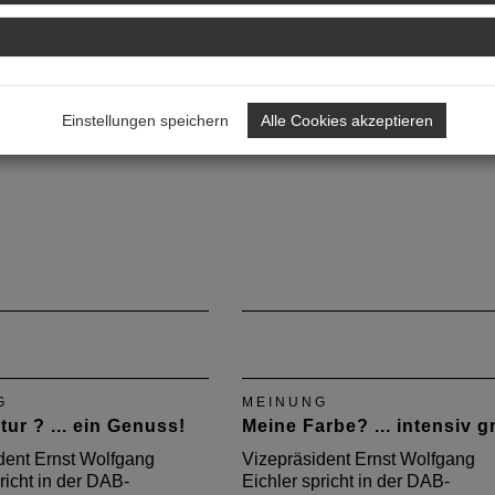
G
MEINUNG
hitekt ? ...
Markt der Zukunft? ...Tepp
unden!
statt Maschen!
dent Ernst Wolfgang
Vizepräsident Ernst Wolfgang
Einstellungen speichern
Alle Cookies akzeptieren
richt in der DAB-
Eichler spricht in der DAB-
sgabe 2010 Klartext.
Septemberausgabe 2010 Klartex
G
MEINUNG
tur ? ... ein Genuss!
Meine Farbe? ... intensiv g
dent Ernst Wolfgang
Vizepräsident Ernst Wolfgang
richt in der DAB-
Eichler spricht in der DAB-