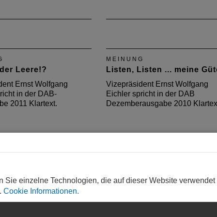
G
MEINUNG
 der Leere!?
Listen, Listen ... meine Güt
dent Ernst Wolfgang
Vizepräsident Ernst Wolfgang
richt in der DAB-
Eichler spricht in der DAB
e 2011 Klartext.
Dezemberausgabe 2010 Klartex
n Sie einzelne Technologien, die auf dieser Website verwendet
.
Cookie Informationen.