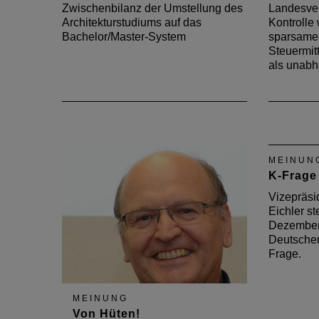
Zwischenbilanz der Umstellung des
Landesver
Architekturstudiums auf das
Kontrolle 
Bachelor/Master-System
sparsame
Steuermit
als unab
MEINUN
K-Frage
Vizepräsi
Eichler ste
Dezember
Deutschen
Frage.
MEINUNG
Von Hüten!