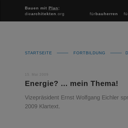
Bauen mit
Plan
:
die
architekten
.org
für
bauherren
fü
STARTSEITE
FORTBILDUNG
D
15. Mai 2009
Energie? ... mein Thema!
Vizepräsident Ernst Wolfgang Eichler s
2009 Klartext.