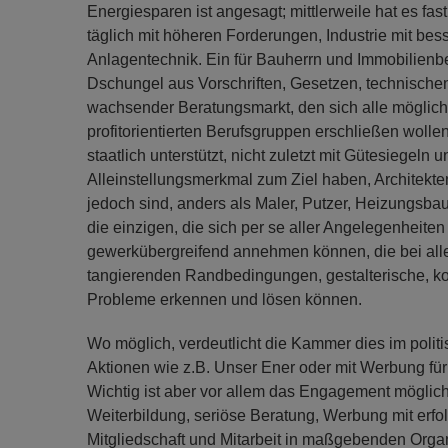
Energiesparen ist angesagt; mittlerweile hat es fast j
täglich mit höheren Forderungen, Industrie mit bes
Anlagentechnik. Ein für Bauherrn und Immobilienbe
Dschungel aus Vorschriften, Gesetzen, technischen
wachsender Beratungsmarkt, den sich alle möglic
profitorientierten Berufsgruppen erschließen wolle
staatlich unterstützt, nicht zuletzt mit Gütesiegeln u
Alleinstellungsmerkmal zum Ziel haben, Architekte
jedoch sind, anders als Maler, Putzer, Heizungsbau
die einzigen, die sich per se aller Angelegenheit
gewerkübergreifend annehmen können, die bei al
tangierenden Randbedingungen, gestalterische, ko
Probleme erkennen und lösen können.
Wo möglich, verdeutlicht die Kammer dies im pol
Aktionen wie z.B. Unser Ener oder mit Werbung f
Wichtig ist aber vor allem das Engagement möglichst
Weiterbildung, seriöse Beratung, Werbung mit erfol
Mitgliedschaft und Mitarbeit in maßgebenden Orga