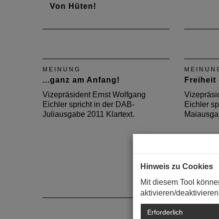
Von Hüten!
Vizepräsident Ernst Wolfgang
Eichler spricht in der DAB-
Augustausgabe 2013 Klartext
über das Hütchenspiel der
MEINUNG
MEINUN
Stadtplanung.
...ganz am Anfang!
Freiheit
Vizepräsident Ernst Wolfgang
Vizepräsi
Eichler spricht in der DAB-
Eichler sp
Juliausgabe 2011 Klartext.
Maiausgab
Hinweis zu Cookies
Mit diesem Tool könne
aktivieren/deaktivieren
Erforderlich