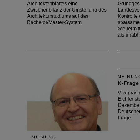
Architektenblattes eine
Grundges
Zwischenbilanz der Umstellung des
Landesver
Architekturstudiums auf das
Kontrolle 
Bachelor/Master-System
sparsame
Steuermit
als unab
MEINUN
K-Frage
Vizepräsi
Eichler ste
Dezember
Deutschen
Frage.
MEINUNG