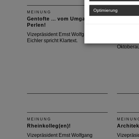
Optimierung
MEINUNG
MEINUN
Gentofte ... vom Umgang mit
Mein Arc
Perlen!
verschw
Vizepräsident Ernst Wolfgang
Vizepräsi
Eichler spricht Klartext.
Eichler sp
Oktoberau
MEINUNG
MEINUN
Rheinkolleg(en)!
Architek
Vizepräsident Ernst Wolfgang
Vizepräsi