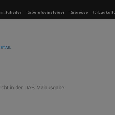
r
mitglieder
für
berufseinsteiger
für
presse
für
baukult
ETAIL
pricht in der DAB-Maiausgabe