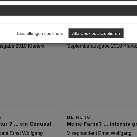
G
MEINUNG
hitekt ? ...
Markt der Zukunft? ...Tepp
unden!
statt Maschen!
Einstellungen speichern
Alle Cookies akzeptieren
dent Ernst Wolfgang
Vizepräsident Ernst Wolfgang
richt in der DAB-
Eichler spricht in der DAB-
sgabe 2010 Klartext.
Septemberausgabe 2010 Klartex
G
MEINUNG
tur ? ... ein Genuss!
Meine Farbe? ... intensiv g
dent Ernst Wolfgang
Vizepräsident Ernst Wolfgang