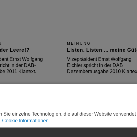
G
MEINUNG
 der Leere!?
Listen, Listen ... meine Güt
dent Ernst Wolfgang
Vizepräsident Ernst Wolfgang
richt in der DAB-
Eichler spricht in der DAB
e 2011 Klartext.
Dezemberausgabe 2010 Klartex
n Sie einzelne Technologien, die auf dieser Website verwendet
.
Cookie Informationen.