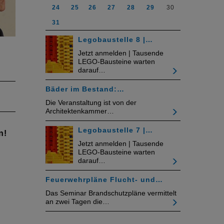
24
25
26
27
28
29
30
31
Legobaustelle 8 |…
Jetzt anmelden | Tausende
LEGO-Bausteine warten
darauf…
Bäder im Bestand:…
abe
Die Veranstaltung ist von der
Architektenkammer…
uf:
Legobaustelle 7 |…
n!
de
Jetzt anmelden | Tausende
LEGO-Bausteine warten
darauf…
Feuerwehrpläne Flucht- und…
Das Seminar Brandschutzpläne vermittelt
an zwei Tagen die…