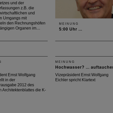
etzes und der
fassungen z.B. die
wirtschaftlichen und
n Umgangs mit
teln den Rechnungshöfen
MEINUNG
hängigen Organen im…
5:00 Uhr ...
Vizepräsident Ernst Wolfgang
Eichler wirft in der Juni-Ausg
2014 des Deutschen
Architektenblattes die Frage a
G
MEINUNG
Was hätte sein können, wenn
Hochwasser? ... auftauche
am Nürburgring herausragen
Architektur entstanden wäre?
dent Ernst Wolfgang
Vizepräsident Ernst Wolfgang
llt in der
Eichler spricht Klartext
ausgabe 2012 des
 Architektenblattes die K-