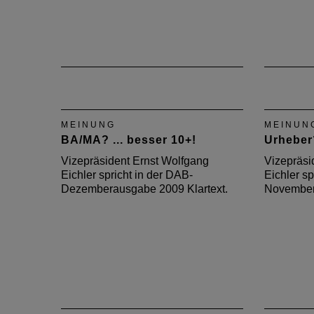
MEINUNG
MEINUN
BA/MA? ... besser 10+!
Urheber
Vizepräsident Ernst Wolfgang
Vizepräsi
Eichler spricht in der DAB-
Eichler sp
Dezemberausgabe 2009 Klartext.
November