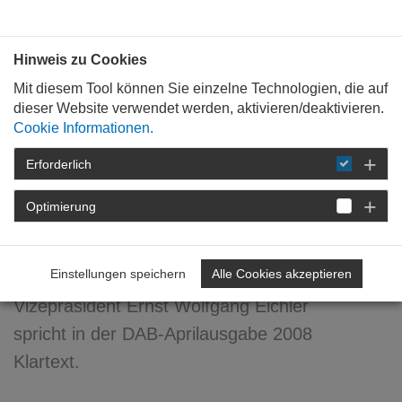
Bauen mit
Plan
:
die
architekten
.org
Hinweis zu Cookies
Mit diesem Tool können Sie einzelne Technologien, die auf
dieser Website verwendet werden, aktivieren/deaktivieren.
Cookie Informationen.
Erforderlich
STARTSEITE
FORTBILDUNG
DETAIL
Optimierung
08. April 2008
Mein Beruf? ... Praktikant
Einstellungen speichern
Alle Cookies akzeptieren
Vizepräsident Ernst Wolfgang Eichler
spricht in der DAB-Aprilausgabe 2008
Klartext.