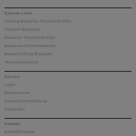
Externe Links
Stiftung Baukultur Rheinland-Pfalz
Zentrum Baukultur
Baukultur Rheinland-Pfalz
Bundesarchitektenkammer
Bundesstiftung Baukultur
Versorgungswerk
Service
Login
Mediencenter
Datenschutzerklärung
Newsletter
Kontakt
Kontaktformular