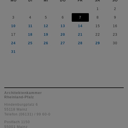
MO
DI
MI
DO
FR
SA
SO
1
2
3
4
5
6
7
8
9
10
11
12
13
14
15
16
17
18
19
20
21
22
23
24
25
26
27
28
29
30
31
Architektenkammer
Rheinland-Pfalz
Hindenburgplatz 6
55118 Mainz
Telefon (06131) / 99 60-0
Postfach 1150
55001 Mainz