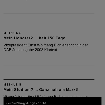
MEINUNG
Mein Honorar? ... hält 150 Tage
Vizepräsident Ernst Wolfgang Eichler spricht in der
DAB Juniausgabe 2008 Klartext
MEINUNG
Mein Studium? ... Ganz nah am Markt!
Vizepräsident Ernst Wolfgang Eichler spricht in der
DAB Juniausgabe 2008 Klartext
Fortbildungsträgerportal