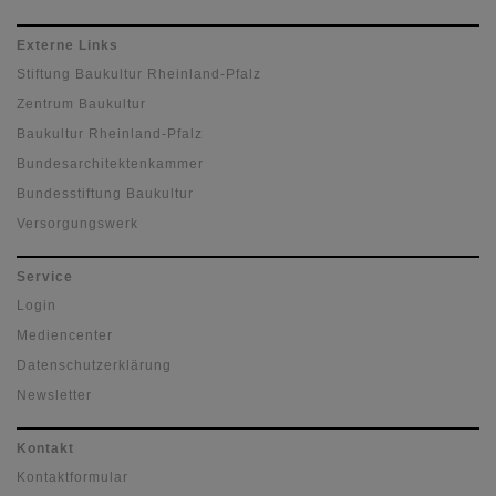
Externe Links
Stiftung Baukultur Rheinland-Pfalz
Zentrum Baukultur
Baukultur Rheinland-Pfalz
Bundesarchitektenkammer
Bundesstiftung Baukultur
Versorgungswerk
Service
Login
Mediencenter
Datenschutzerklärung
Newsletter
Kontakt
Kontaktformular