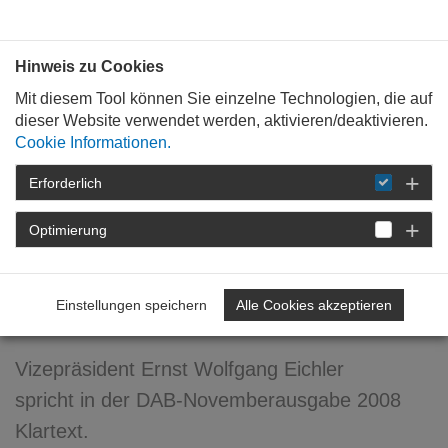
Bauen mit
Plan
:
die
architekten
.org
Hinweis zu Cookies
Mit diesem Tool können Sie einzelne Technologien, die auf
dieser Website verwendet werden, aktivieren/deaktivieren.
Cookie Informationen.
Erforderlich
STARTSEITE
FORTBILDUNG
DETAIL
Optimierung
20. November 2008
Meine Zukunft? ... seh ich
Einstellungen speichern
Alle Cookies akzeptieren
grau!
Vizepräsident Ernst Wolfgang Eichler
spricht in der DAB-Novemberausgabe 2008
Klartext.