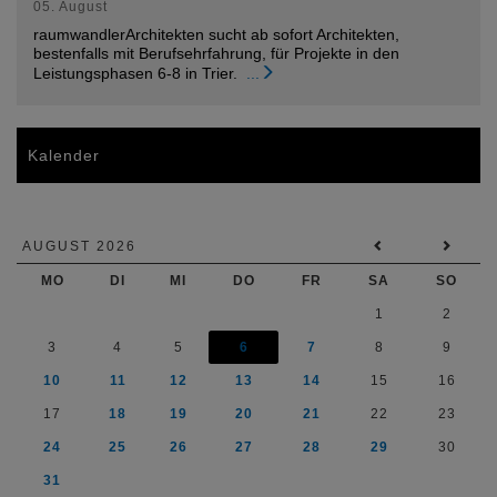
05. August
raumwandlerArchitekten sucht ab sofort Architekten,
bestenfalls mit Berufsehrfahrung, für Projekte in den
Leistungsphasen 6-8 in Trier.
...
Kalender
AUGUST 2026
MO
DI
MI
DO
FR
SA
SO
1
2
3
4
5
6
7
8
9
10
11
12
13
14
15
16
17
18
19
20
21
22
23
24
25
26
27
28
29
30
31