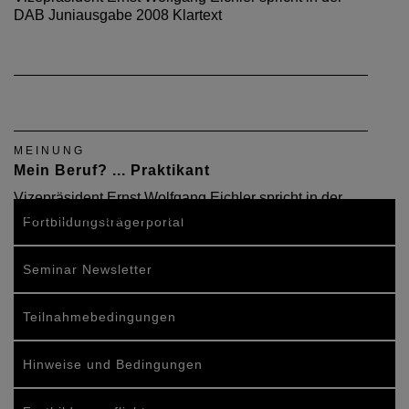
DAB Juniausgabe 2008 Klartext
MEINUNG
Mein Beruf? ... Praktikant
Vizepräsident Ernst Wolfgang Eichler spricht in der
DAB-Aprilausgabe 2008 Klartext.
Fortbildungsträgerportal
Seminar Newsletter
Teilnahmebedingungen
Hinweise und Bedingungen