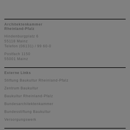
Architektenkammer
Rheinland-Pfalz
Hindenburgplatz 6
55118 Mainz
Telefon (06131) / 99 60-0
Postfach 1150
55001 Mainz
Externe Links
Stiftung Baukultur Rheinland-Pfalz
Zentrum Baukultur
Baukultur Rheinland-Pfalz
Bundesarchitektenkammer
Bundesstiftung Baukultur
Versorgungswerk