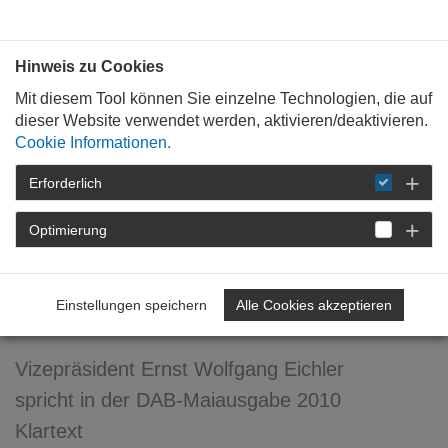
Bauen mit
Plan
:
die
architekten
.org
Hinweis zu Cookies
Mit diesem Tool können Sie einzelne Technologien, die auf
dieser Website verwendet werden, aktivieren/deaktivieren.
Cookie Informationen.
Erforderlich
STARTSEITE
FORTBILDUNG
DETAIL
Optimierung
18. Mai 2010
Meine Farbe? ... intensiv
Einstellungen speichern
Alle Cookies akzeptieren
grau!
Vizepräsident Ernst Wolfgang Eichler
spricht in der DAB-Maiausgabe 2010
Klartext