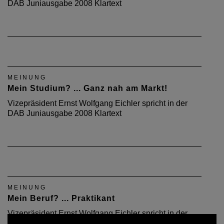
DAB Juniausgabe 2008 Klartext
MEINUNG
Mein Studium? ... Ganz nah am Markt!
Vizepräsident Ernst Wolfgang Eichler spricht in der
DAB Juniausgabe 2008 Klartext
MEINUNG
Mein Beruf? ... Praktikant
Vizepräsident Ernst Wolfgang Eichler spricht in der
DAB-Aprilausgabe 2008 Klartext.