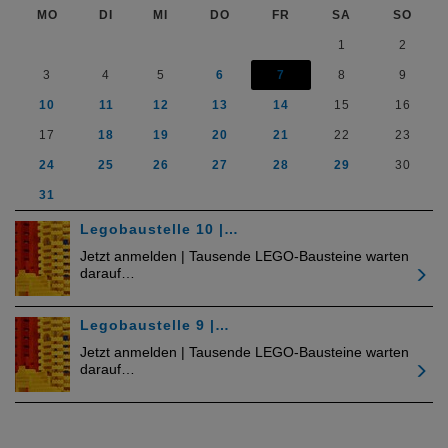
MO
DI
MI
DO
FR
SA
SO
1
2
3
4
5
6
7
8
9
10
11
12
13
14
15
16
17
18
19
20
21
22
23
24
25
26
27
28
29
30
31
Legobaustelle 10 |…
Jetzt anmelden | Tausende LEGO-Bausteine warten
darauf…
Legobaustelle 9 |…
Jetzt anmelden | Tausende LEGO-Bausteine warten
darauf…