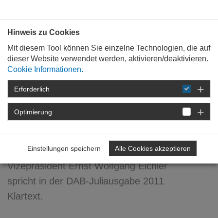
Bauen mit
Plan
:
die
architekten
.org
Hinweis zu Cookies
Mit diesem Tool können Sie einzelne Technologien, die auf
dieser Website verwendet werden, aktivieren/deaktivieren.
Cookie Informationen.
Erforderlich
STARTSEITE
FORTBILDUNG
DETAIL
Optimierung
27. Juli 2011
...ganz am Anfang!
Einstellungen speichern
Alle Cookies akzeptieren
Vizepräsident Ernst Wolfgang Eichler
spricht in der DAB-Juliausgabe 2011
Klartext.