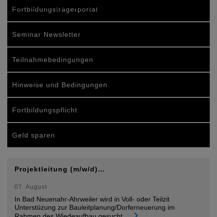
DAB-Aprilausgabe 2008 Klartext.
Fortbildungsträgerportal
Seminar Newsletter
Teilnahmebedingungen
Hinweise und Bedingungen
Fortbildungspflicht
Geld sparen
Projektleitung (m/w/d)…
07. August
In Bad Neuenahr-Ahrweiler wird in Voll- oder Teilzit
Unterstüzung zur Bauleitplanung/Dorferneuerung im
Rahmen des Wiedeaufbau gesucht,
...