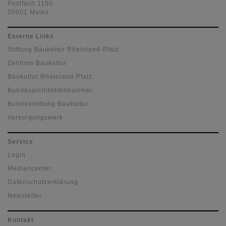
Postfach 1150
55001 Mainz
Externe Links
Stiftung Baukultur Rheinland-Pfalz
Zentrum Baukultur
Baukultur Rheinland-Pfalz
Bundesarchitektenkammer
Bundesstiftung Baukultur
Versorgungswerk
Service
Login
Mediencenter
Datenschutzerklärung
Newsletter
Kontakt