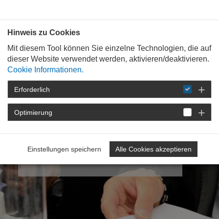
Bauen mit
Plan
:
die
architekten
.org
Hinweis zu Cookies
Mit diesem Tool können Sie einzelne Technologien, die auf
dieser Website verwendet werden, aktivieren/deaktivieren.
Cookie Informationen.
Erforderlich
Optimierung
Meine
Kammergruppe
7: Stadt Mainz / Landkreis Mainz-
Einstellungen speichern
Alle Cookies akzeptieren
Bingen