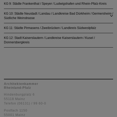
KG 9: Städte Frankenthal / Speyer / Ludwigshafen und Rhein-Pfalz-Kreis
KG 10: Städte Neustadt / Landau / Landkreise Bad Dürkheim / Germersheim /
Südliche Weinstrasse
KG 11: Städte Pirmasens / Zweibrücken / Landkreis Südwestpfalz
KG 12: Stadt Kaiserslautern / Landkreise Kaiserslautern / Kusel /
Donnersbergkreis
Architektenkammer
Rheinland-Pfalz
Hindenburgplatz 6
55118 Mainz
Telefon (06131) / 99 60-0
Postfach 1150
55001 Mainz