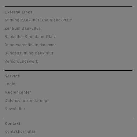
Externe Links
Stiftung Baukultur Rheinland-Pfalz
Zentrum Baukultur
Baukultur Rheinland-Pfalz
Bundesarchitektenkammer
Bundesstiftung Baukultur
Versorgungswerk
Service
Login
Mediencenter
Datenschutzerklärung
Newsletter
Kontakt
Kontaktformular