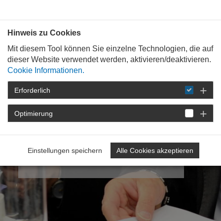
Bauen mit
Plan
:
die
architekten
.org
Hinweis zu Cookies
Mit diesem Tool können Sie einzelne Technologien, die auf
dieser Website verwendet werden, aktivieren/deaktivieren.
Cookie Informationen.
Erforderlich
Optimierung
Meine
Kammergruppe
5: Stadt Trier / Landkreis Trier-
Einstellungen speichern
Alle Cookies akzeptieren
Saarburg