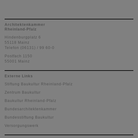
Architektenkammer
Rheinland-Pfalz
Hindenburgplatz 6
55118 Mainz
Telefon (06131) / 99 60-0
Postfach 1150
55001 Mainz
Externe Links
Stiftung Baukultur Rheinland-Pfalz
Zentrum Baukultur
Baukultur Rheinland-Pfalz
Bundesarchitektenkammer
Bundesstiftung Baukultur
Versorgungswerk