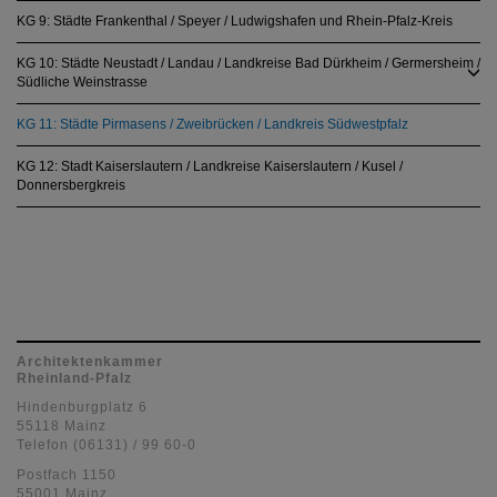
KG 9: Städte Frankenthal / Speyer / Ludwigshafen und Rhein-Pfalz-Kreis
KG 10: Städte Neustadt / Landau / Landkreise Bad Dürkheim / Germersheim /
Südliche Weinstrasse
KG 11: Städte Pirmasens / Zweibrücken / Landkreis Südwestpfalz
KG 12: Stadt Kaiserslautern / Landkreise Kaiserslautern / Kusel /
Donnersbergkreis
Architektenkammer
Rheinland-Pfalz
Hindenburgplatz 6
55118 Mainz
Telefon (06131) / 99 60-0
Postfach 1150
55001 Mainz