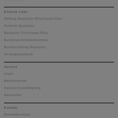
Externe Links
Stiftung Baukultur Rheinland-Pfalz
Zentrum Baukultur
Baukultur Rheinland-Pfalz
Bundesarchitektenkammer
Bundesstiftung Baukultur
Versorgungswerk
Service
Login
Mediencenter
Datenschutzerklärung
Newsletter
Kontakt
Kontaktformular