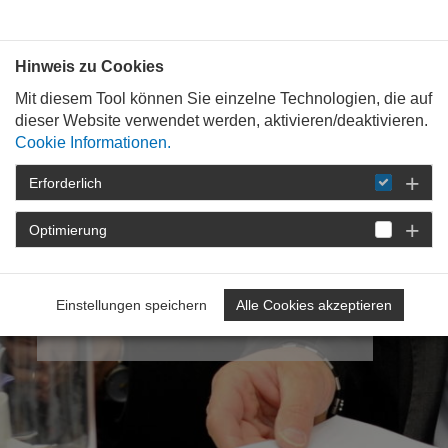
Bauen mit
Plan
:
die
architekten
.org
Hinweis zu Cookies
Mit diesem Tool können Sie einzelne Technologien, die auf
dieser Website verwendet werden, aktivieren/deaktivieren.
Cookie Informationen.
Erforderlich
Optimierung
Meine
Kammergruppe
11: Städte Pirmasens / Zweibrücken
Einstellungen speichern
Alle Cookies akzeptieren
/ Landkreis Südwestpfalz