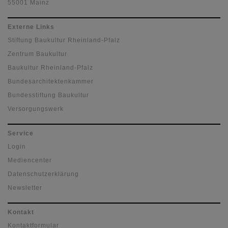
55001 Mainz
Externe Links
Stiftung Baukultur Rheinland-Pfalz
Zentrum Baukultur
Baukultur Rheinland-Pfalz
Bundesarchitektenkammer
Bundesstiftung Baukultur
Versorgungswerk
Service
Login
Mediencenter
Datenschutzerklärung
Newsletter
Kontakt
Kontaktformular