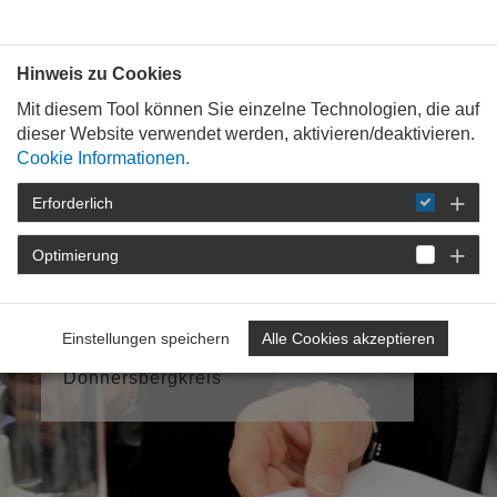
Bauen mit
Plan
:
die
architekten
.org
Hinweis zu Cookies
Mit diesem Tool können Sie einzelne Technologien, die auf
dieser Website verwendet werden, aktivieren/deaktivieren.
Cookie Informationen.
Erforderlich
Optimierung
Meine
Kammergruppe
12: Stadt Kaiserslautern /
Einstellungen speichern
Alle Cookies akzeptieren
Landkreise Kaiserslautern / Kusel /
Donnersbergkreis