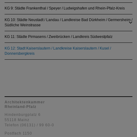
KG 9: Städte Frankenthal / Speyer / Ludwigshafen und Rhein-Pfalz-Kreis
KG 10: Städte Neustadt / Landau / Landkreise Bad Dürkheim / Germersheim /
Südliche Weinstrasse
KG 11: Städte Pirmasens / Zweibrücken / Landkreis Südwestpfalz
KG 12: Stadt Kaiserslautern / Landkreise Kaiserslautern / Kusel /
Donnersbergkreis
Architektenkammer
Rheinland-Pfalz
Hindenburgplatz 6
55118 Mainz
Telefon (06131) / 99 60-0
Postfach 1150