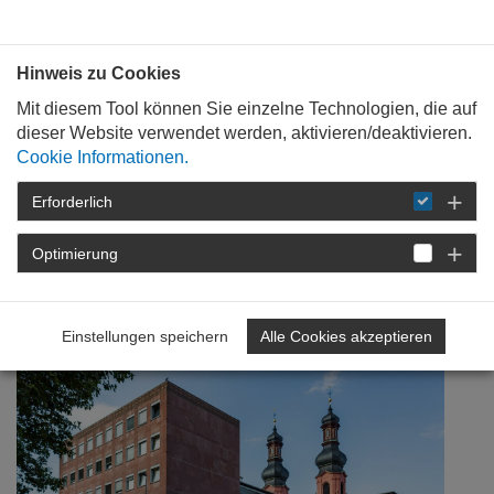
Bauen mit
Plan
:
die
architekten
.org
Hinweis zu Cookies
Mit diesem Tool können Sie einzelne Technologien, die auf
dieser Website verwendet werden, aktivieren/deaktivieren.
Cookie Informationen.
Erforderlich
STARTSEITE
NEWSROOM
DETAIL
Optimierung
17. November 2022
Plädoyers für den Erhalt
Einstellungen speichern
Alle Cookies akzeptieren