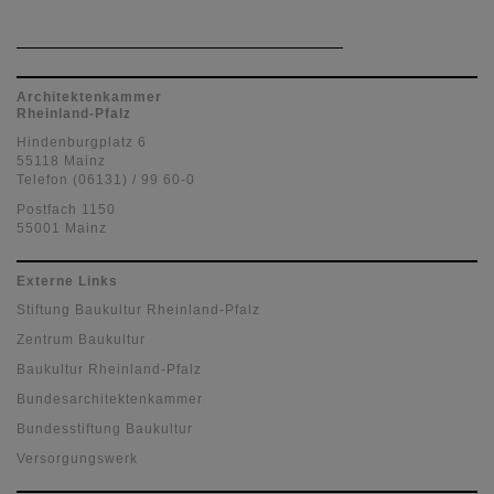
Architektenkammer
Rheinland-Pfalz
Hindenburgplatz 6
55118 Mainz
Telefon (06131) / 99 60-0
Postfach 1150
55001 Mainz
Externe Links
Stiftung Baukultur Rheinland-Pfalz
Zentrum Baukultur
Baukultur Rheinland-Pfalz
Bundesarchitektenkammer
Bundesstiftung Baukultur
Versorgungswerk