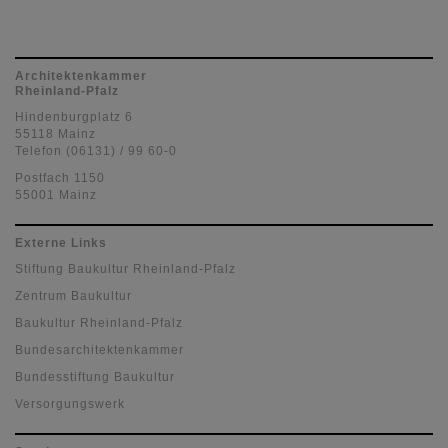
Architektenkammer
Rheinland-Pfalz
Hindenburgplatz 6
55118 Mainz
Telefon (06131) / 99 60-0
Postfach 1150
55001 Mainz
Externe Links
Stiftung Baukultur Rheinland-Pfalz
Zentrum Baukultur
Baukultur Rheinland-Pfalz
Bundesarchitektenkammer
Bundesstiftung Baukultur
Versorgungswerk