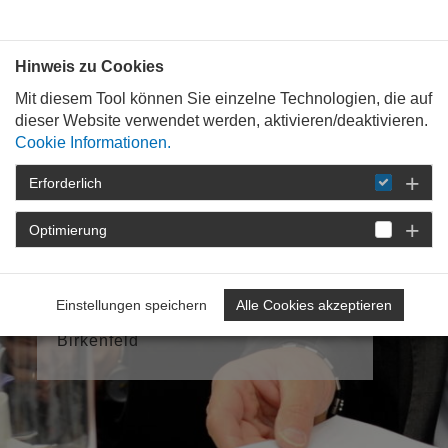
Bauen mit
Plan
:
die
architekten
.org
Hinweis zu Cookies
Mit diesem Tool können Sie einzelne Technologien, die auf
dieser Website verwendet werden, aktivieren/deaktivieren.
Cookie Informationen.
Erforderlich
Optimierung
Meine
Kammergruppe
4: Rhein-Nahe - Landkreise Rhein-
Einstellungen speichern
Alle Cookies akzeptieren
Hunsrück / Bad Kreuznach /
Birkenfeld