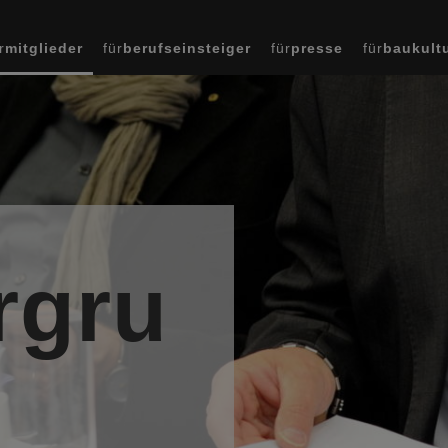
r
mitglieder
für
berufseinsteiger
für
presse
für
baukult
gru