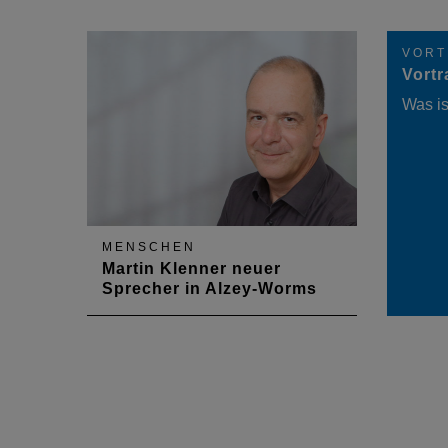
VORT
Vort
Was is
MENSCHEN
Martin Klenner neuer
Sprecher in Alzey-Worms
Martin Klenner spricht für die
Architektenschaft im Raum Alzey-
Worms.