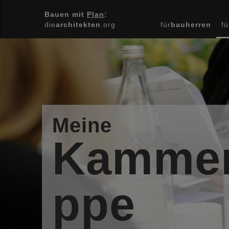
Bauen mit
Plan
:
die
architekten
.org
für
bauherren
fü
Meine
Kammer
ppe