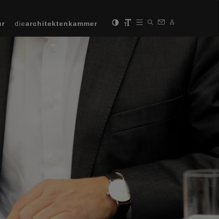
ur
die
architektenkammer