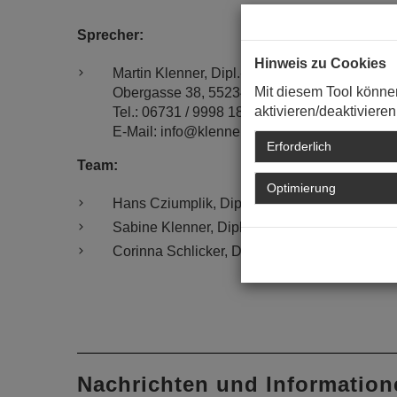
Sprecher:
Hinweis zu Cookies
Martin Klenner, Dipl.-Ing., Freier Architekt
Mit diesem Tool könne
Obergasse 38, 55234 Freimersheim
aktivieren/deaktivieren
Tel.: 06731 / 9998 18
E-Mail: info@klenner-architekten.de
Erforderlich
Team:
Optimierung
Hans Cziumplik, Dipl.-Ing. (FH), Architekt, W
Sabine Klenner, Dipl.-Ing., Freie Architektin,
Corinna Schlicker, Dipl.-Ing., Architektin, Alze
Nachrichten und Information