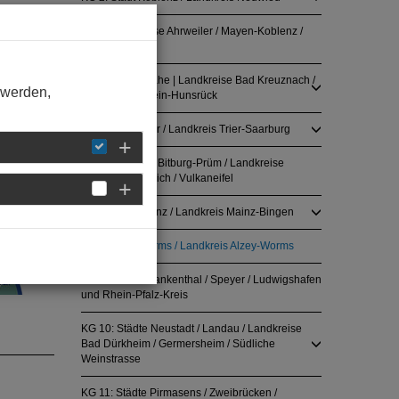
KG 3: Landkreise Ahrweiler / Mayen-Koblenz /
Cochem-Zell
KG 4: Rhein-Nahe | Landkreise Bad Kreuznach /
 werden,
Birkenfeld / Rhein-Hunsrück
KG 5: Stadt Trier / Landkreis Trier-Saarburg
KG 6: Eifelkreis Bitburg-Prüm / Landkreise
Bernkastel-Wittlich / Vulkaneifel
KG 7: Stadt Mainz / Landkreis Mainz-Bingen
KG 8: Stadt Worms / Landkreis Alzey-Worms
KG 9: Städte Frankenthal / Speyer / Ludwigshafen
und Rhein-Pfalz-Kreis
KG 10: Städte Neustadt / Landau / Landkreise
Bad Dürkheim / Germersheim / Südliche
Weinstrasse
KG 11: Städte Pirmasens / Zweibrücken /